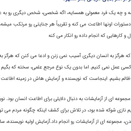
شه و چه یک فرد معمولی همسایه، اگه شخصی، شخص دیگری رو به عنو
 دستورات اونها اطاعت می کنه و تقریباً هر جنایتی رو مرتکب میشه،
و کارهایی که انجام داده رو انکار می کنه
ه هرگز به انسان دیگری آسیب نمی زنن و ادعا می کنن که هرگز به
کافیه 20 دقیقه از وقت مرده خودت رو بذاری و به
خلاصه یک کتاب مفید گوش بدی، بعد یک سال
سی عمل نمی کنیم. اما بدون یک نوع مرجع علمی، سخته که بگیم
مطمئن باش زندگیت متحول میشه!
 ظالم بشیم. اینجاست که نویسنده و آزمایش هاش در زمینه اطاعت 
دریافت اشتراک
مجموعه ای از آزمایشات به دنبال دلایلی برای اطاعت انسان بود. نو
نازی شوکه شده بود، در تلاش برای کشف اینکه چگونه مردم می ت
دن، مجموعه ای از آزمایشات رو انجام داد.آزمایش اولیه نویسنده، سا