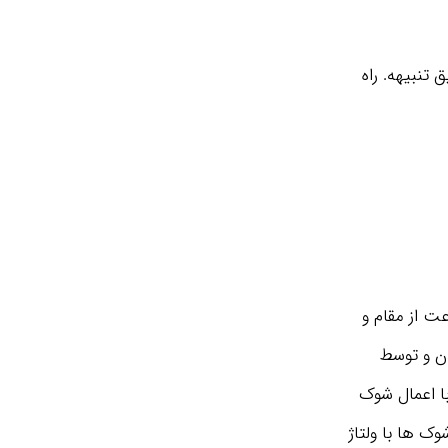
 تنبیهه. راه
عت از مقام و
دن و توسط
با اعمال شوک
وک ها با ولتاژ