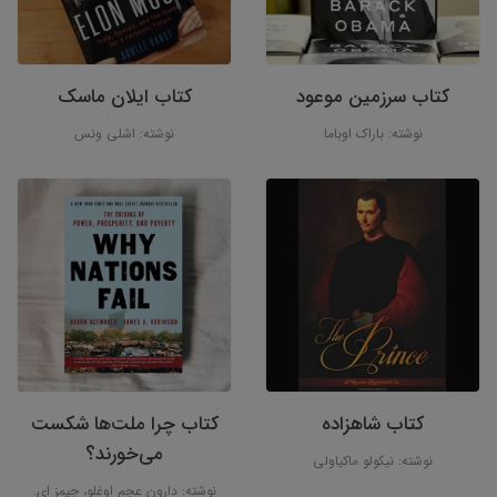
کتاب سرزمین موعود
کتاب ایلان ماسک
نوشته: باراک اوباما
نوشته: اشلی ونس
کتاب شاهزاده
کتاب چرا ملت‌ها شکست
می‌خورند؟
نوشته: نیکولو ماکیاولی
نوشته: دارون عجم اوغلو، جیمز ای.