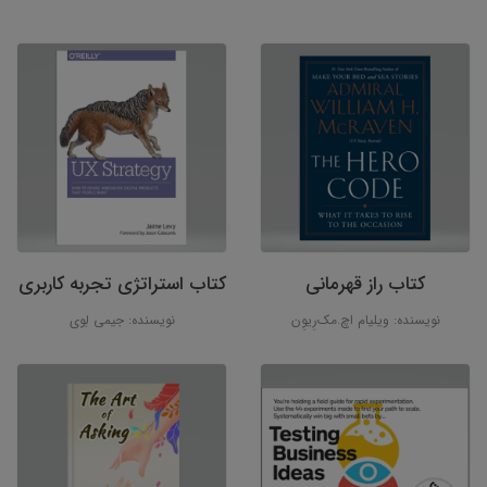
کتاب راز قهرمانی
کتاب استراتژی تجربه کاربری
نویسنده: ویلیام اچ.مک‌رِیوِن
نویسنده: جیمی لِوی