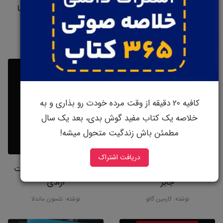
کتاب استراتژی خوب،
کتاب شغل مناسب شما
استراتژی بد
نوشته: پاول تایگر
نوشته: ریچارد روملت
کافیه 20 دقیقه از وقت مرده خودت رو بذاری و به
خلاصه یک کتاب مفید گوش بدی، بعد یک سال
مطمئن باش زندگیت متحول میشه!
دریافت اشتراک
کتاب رازهای سخنرانی استیو
کتاب راه طولانی به سمت
جابز
آزادی
نوشته: کارمین گالو
نوشته: نلسون ماندلا