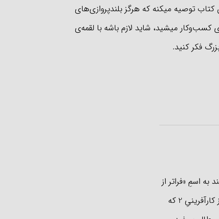
 کتاب توصیه میکنه که هرگز بلندپروازی‌های
ی کسب‌وکار میشید، شاید لازم باشه با لقمه‌ی
رگ فکر کنید.
ند به اسمِ «فراتر از
کارآفرینی» که کارآفرینها و افرادِ نوآور و بلندپرواز خیلی ازش استفاده کردند. کتابِ فراتر از کارآفرینیِ 2 که