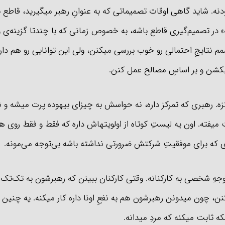
دنه. شاید گاهی اوقات تصمیماتی که به عنوانِ رهبر میگیرید، قاطع باش
در تصمیم‌گیری قاطع باشه، به خصوص زمانی که با چندتا گزینه‌ی و
م نتایجِ احتمالی رو خوب بررسی میکنن، ولی این توانایی رو هم دار
 بکشن و بر اساسِ مصالح عمل کنن.
کافیه 20 دقیقه از وقت مرده خودت رو بذاری و به
ه. رهبری که تمرکز داره، نه حواسش به چیزای بیهوده پرت میشه و نه 
خلاصه یک کتاب مفید گوش بدی، بعد یک سال
میفته. اون یه لیستِ کوتاه از اولویتهاش داره که فقط و فقط روی هم
مطمئن باش زندگیت متحول میشه!
ای که برای موفقیتِ شرکتش ضرورتی نداشته باشه بی‌توجه می‌مونه.
دریافت اشتراک
جهِ شخصی به کارکنانه. وقتی کارکنان ببینن که رهبرشون به تک‌تک‌ش
نن، چون میدونن رهبرشون هم به نفعِ اونا داره کار میکنه. یه چنی
ه ثابت میکنه که مردِ میدانه.