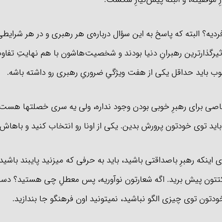
 فردیه؟ البته که پاسخ به این سؤال درباره‌ی هر رهبری و در هر شرایط
أثیرگذارترین رهبرانِ دنیا بودند و شخصیت‌هاشون با هم نهایتِ تفا
خوب باید حداقل یکی از هفت ویژگیِ ضروریِ رهبری رو داشته باشه.
اصی برای رهبرِ خوبی بودن وجود نداره، ولی یه سری خصلتها هست 
باید توی خودتون پرورش بدین. یکی از اونا رو انتخاب کنید و باهاش 
 اینکه رهبرِ باصداقتی باشید، باید به حرفی که میزنید پایبند باشید
کتتون پیش برید. اگه شعارتون نوآوریه، پس معطلِ چی هستید؟ دست
ودتون توی چیزی الگو نباشید، نمیتونید اون فرهنگو جا بندازید.