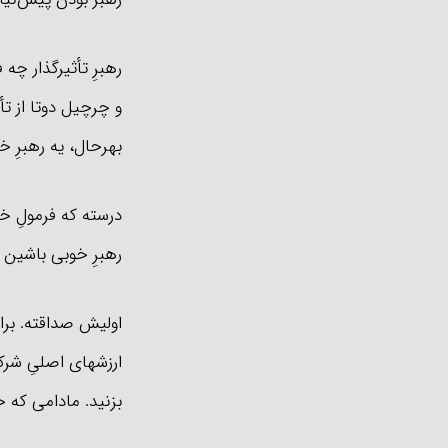
رهبرِ تأثیرگذار چه
و چرچیل دوتا از ت
بهرحال، یه رهبرِ 
درسته که فرمولِ خ
رهبرِ خوبی باشین 
اولیش صداقته. برای
ارزشهای اصلیِ شر
بزنید. مادامی که خ