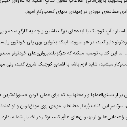
شو بشنویم، به‌روزرسانیِ اطلاعاتِ همون کتابِ اصلیه، به علاوه‌ی خیل
ادی مطالعه‌ی موردی در زمینه‌ی دنیای کسب‌وکارِ امروز.
تارت‌آپِ کوچیک با ایده‌های بزرگ باشین و چه یه کارگرِ ساده و بی‌ا
ودتونو دایر کنید، در هر صورت، اینکه بخواین روی پای خودتون وایست
 اما این کتاب توصیه میکنه که هرگز بلندپروازی‌های خودتونو محدود
سب‌وکار میشید، شاید لازم باشه با لقمه‌ی کوچیک شروع کنید، ولی مه
ر از دستورالعملها و راه‌حلهاییه که برای عملی کردنِ جسورانه‌ترین
 سرتاسرِ این کتاب پُره از مطالعاتِ موردی روی موفق‌ترین و توانمندت
 راهنمایی‌ها رو از بهترین‌های عالَمِ کسب‌وکار در اختیارِ شما میذاره.