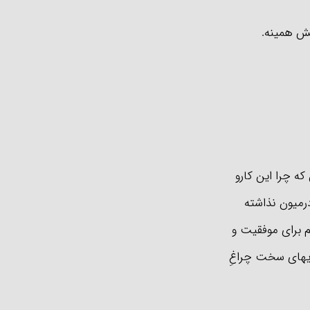
هش همینه.
که چرا این کارو
درمیون نذاشته
 برای موفقیت و
یریهای سخت چراغِ