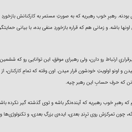
 بودنه. رهبرِ خوب رهبریه که به صورتِ مستمر به کارکنانش بازخوردِ
ونها باشه. و زمانی هم که قراره بازخوردِ منفی بده، با بیانی حمایتگر
ِ برقراریِ ارتباط رو دارن، ولی رهبرای موفق، این توانایی رو که ششمین 
و اونو اولویتِ خودشون قرار میدن. اون وقته که تمامِ کارکنان، از م
نن که حرفِ حسابِ این رهبر چیه.
یم که رهبرِ خوب رهبریه که آینده‌نگر باشه و توی گذشته گیر نکرده با
ئه، چون تمرکزش روی ترِندِ بعدی، ایده‌ی بزرگِ بعدی، و تکنولوژی‌ها 