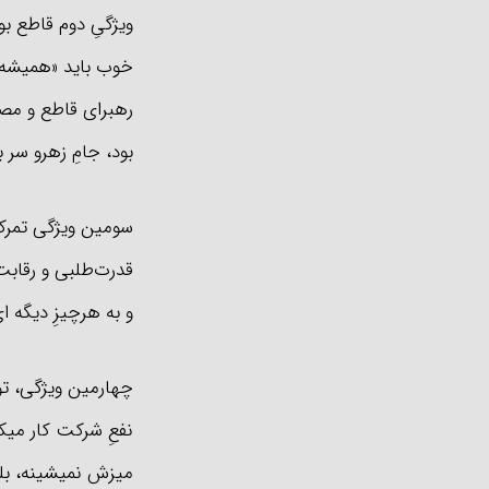
ویژگیِ دوم قاطع بو
خوب باید «همیشه» 
رهبرای قاطع و مصم
بود، جامِ زهرو سر
سومین ویژگی تمرکز
قدرت‌طلبی و رقابت 
و به هرچیزِ دیگه 
چهارمین ویژگی، تو
نفعِ شرکت کار میک
میزش نمیشینه، بلک