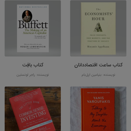
کتاب ساعت اقتصاددانان
کتاب بافِت
نویسنده: بنیامین اپل‌بام
نویسنده: راجر لونستین