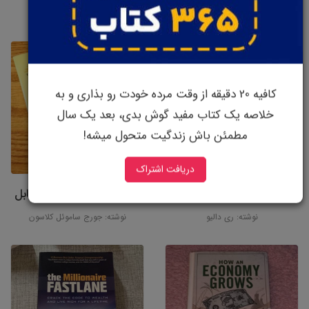
نوشته: گرانت ساباتیر
نوشته: تیم هارفورد
کافیه 20 دقیقه از وقت مرده خودت رو بذاری و به
خلاصه یک کتاب مفید گوش بدی، بعد یک سال
مطمئن باش زندگیت متحول میشه!
دریافت اشتراک
کتاب اصول اساسی
کتاب ثروتمندترین مرد بابل
نوشته: ری دالیو
نوشته: جورج ساموئل کلاسون