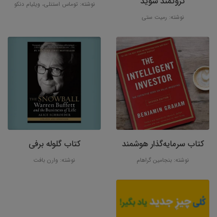
ثروتمند شوید
نوشته: توماس استنلی، ‌ویلیام دنکو
نوشته: رمیت ستی
کتاب سرمایه‌گذار هوشمند
کتاب گلوله برفی
نوشته: بنجامین گراهام
نوشته: وارن بافت