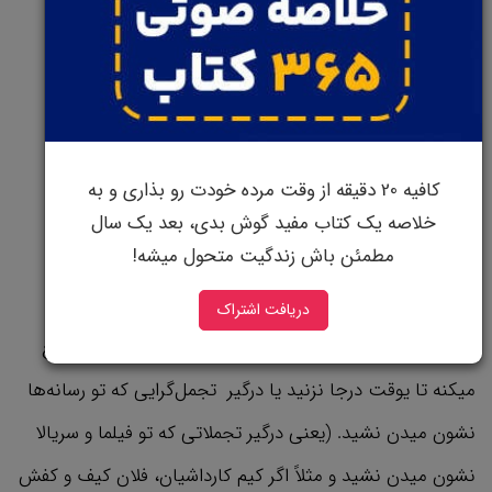
اما شما بشنوید و باور نکنید!
همه میدونیم که هرچی سن آدم کمتر باشه درآمد داشتن
سخت تر و بالطبع رسیدن به این عدد نجومی هم سخت‌تره.
کافیه 20 دقیقه از وقت مرده خودت رو بذاری و به
خلاصه یک کتاب مفید گوش بدی، بعد یک سال
پس اگر سنت کمه و داری به این
خلاصه کتاب
گوش میدی،
مطمئن باش زندگیت متحول میشه!
اصلاً ناراحت نباش.
دریافت اشتراک
این قانون یه خوبی بزرگ داره، اونم اینه که حواستون رو جمع
میکنه تا یوقت درجا نزنید یا درگیر تجمل‌گرایی که تو رسانه‌ها
نشون میدن نشید. (یعنی درگیر تجملاتی که تو فیلما و سریالا
نشون میدن نشید و مثلاً اگر کیم کارداشیان، فلان کیف و کفش