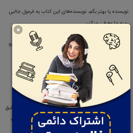
نویسنده یا بهتر بگم، نویسنده‌های این کتاب یه فرمول جالبی
رو به ما معرفی میکنن.
سنتون رو ضربدر میزان درآمد ماهیانتون کنید و بعد حاصل رو
تقسیم بر 10 کنید
جواب این فرمول نشون میده که اگر شما مدیریت مالی بلد
بودید، درآمد الانتون میتونست چقدر باشه!
یعنی اگر تو سن 30 سالگی، درآمدتون 50 هزار دلار هست، طبق
این فرمول، ازتون انتظار میرفته که 150 هزار دلار درآمد داشته
باشید.