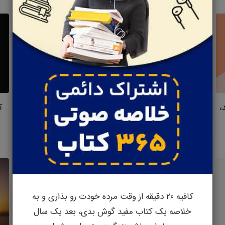
،
کتاب پرنده به پرنده
کتاب استراتژی خوب،
ک
استراتژی بد
نوشته: آن لاموت
نوشته: ریچارد روملت
کافیه 20 دقیقه از وقت مرده خودت رو بذاری و به
خلاصه یک کتاب مفید گوش بدی، بعد یک سال