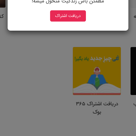
مطمئن باش زندگیت متحول میشه!
کتاب پرسونای مشتری
دریافت اشتراک
کتاب انتخاب عالی
کت
نوشته: ادل رولا
نوشته: جیم کالینز
ب
دریافت اشتراک ۳۶۵
بوک