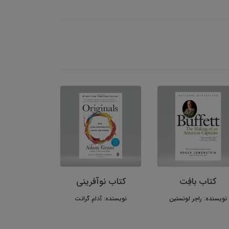
کتاب بافِت
کتاب نوآفرینی
نویسنده: راجر لونستین
نویسنده: آدام گرانت