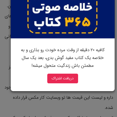
کردن فعالانه و با پیگیری و تلاش زیاد این مشکلو برطرف کنن.
اونا موقعیت رو سنجیدن، یه لیست از نگرانی ها و دغدغه های
مختلف مردم نسبت به خرید ماشین دست دوم تهیه کردن و
در ادامه یکی یکی این موارد رو برطرف کردن و ریشه این نگرانی
هارو از بین بردن.
کافیه 20 دقیقه از وقت مرده خودت رو بذاری و به
اول از همه قضیه جونه زدن موقع خرید رو برطرف کردن. اونا
خلاصه یک کتاب مفید گوش بدی، بعد یک سال
مطمئن باش زندگیت متحول میشه!
متوجه شدن که خریدارا از چونه زدن سر قیمت متنفرن و چیز
جدیدی به اسم قیمت گذاری بدون چونه زنی رو ارائه دادن.
دریافت اشتراک
معنیش اینه که فقط یه قیمت غیرقابل تغییر برای ماشین وجود
داره و لیست این قیمت ها تو وبسایت کار مکس قرار داده
شده.