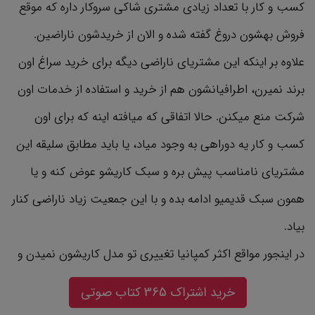
کسب و کار با تعداد زیادی مشتری شاکی سروکار داره که موقع
فروش بهشون دروغ گفته شده و الان از خریدشون ناراضین.
علاوه بر اینکه این مشتریای ناراضی دیگه برای خرید سراغ اون
برند نمیرن، اطرافیانشون هم از خرید و استفاده از خدمات اون
شرکت منع میکنن. حالا اتفاقی که میافته اینه که برای اون
کسب و کار یه دوراهی به وجود میاد، یا باید مطابق سلیقه این
مشتریای نامناسب پیش بره و سبک کاریشو عوض کنه و یا
همون سبک قدیمیو ادامه بده و با این جمعیت زیاد ناراضی کنار
بیاد.
در اینجور مواقع اکثر کمپانیا تغییری تو مدل کاریشون نمیدن و
تنها چیزی که براشون باقی میمونه، همون مشتریای وفاداری
خرید اشتراک 365 کتاب صوتی
هستن که همچنان دارن از اون برند خرید میکنن. تو این نقطه