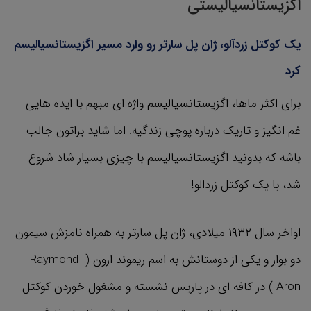
اگزیستانسیالیستی
یک کوکتل زردآلو، ژان پل سارتر رو وارد مسیر اگزیستانسیالیسم
کرد
برای اکثر ماها، اگزیستانسیالیسم واژه ای مبهم با ایده هایی
غم انگیز و تاریک درباره پوچی زندگیه. اما شاید براتون جالب
باشه که بدونید اگزیستانسیالیسم با چیزی بسیار شاد شروع
شد، با یک کوکتل زردالو!
اواخر سال ۱۹۳۲ میلادی، ژان پل سارتر به همراه نامزش سیمون
دو بوار و یکی از دوستانش به اسم ریموند ارون (‌ Raymond
Aron )‌ در کافه ای در پاریس نشسته و مشغول خوردن کوکتل