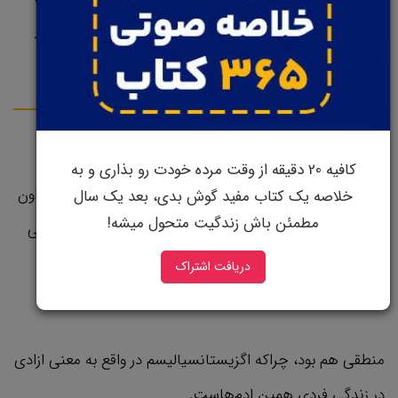
گذاشتن. ژان پل سارتر درباره هایدگر میگه، این افکار هایدگر
نبودن که اون رو تعریف میکردن بلکه اعمالش بودن.
اگزیستانسیالیسم درباره بار آزادی و مسئولیت پذیریه
کافیه 20 دقیقه از وقت مرده خودت رو بذاری و به
سارتر علاوه بر فیلسوف بودن، یه نویسنده بود و نوشته های اون
خلاصه یک کتاب مفید گوش بدی، بعد یک سال
مطمئن باش زندگیت متحول میشه!
درباره اگزیستانسیالیسم به خصوص روایت هایی که از زندگی
واقعی برای مطرح کردن ایده های جدیدش استفاده می‌کرد،
دریافت اشتراک
برای مردم بسیار جذاب بود.
منطقی هم بود، چراکه اگزیستانسیالیسم در واقع به معنی ازادی
در زندگی فردی‌ همین ادم‌هاست.