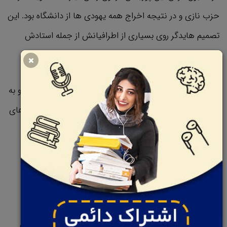
حزب نازی و در نتیجه اخراج همه یهودی ها از دانشگاه بود. این
تصمیم هایدگر روی بسیاری از اطرافیانش از جمله استادش
هوسرل که از قبل اخراج شده بود تاثیر منفی زیادی گذاشت.
هایدگر بعدها اعلام کرد عضو حزب نازی نبوده و عقاید اونا رو به
غلط متوجه شده ولی در سال ۲۰۱۴ تعدادی از دست نوشته های
اون منتشر شد که منطبق بر دیدگاه ها و ارزش های نازی‌ها
بودن و نشون میدادن که هایدگر صرفا به خاطر ریاست
دانشگاه عضوی از نازی ها نشده بود.
عضویت هایدگر در حزب نازی باعث افول اون هم شد،
همینطور همه دوستا و همکارانش هم ترکش کردن و تنهاش