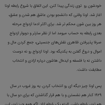
خودشون رو توی زندگی پیدا کنن. این اتفاق با شروع رابطه اونا
اغاز شد. اونا وقتی که دانشجو بودن عاشق هم شدن و عشق،
هر روز بین شون محکم تر شد. برای اکثر ادما ازدواج مرحله
بعدی رابطه به حساب میومد اما از نظر سارتر و دوبوار ازدواج
صرفا پذیرفتن ظاهری نقش‌های جنسیتی، جمع کردن مال و
اموال و دروغ گفتن به یکدیگه بود. اونا ازدواج رو نه دوست
داشتن نه با فلسفه و ایده‌ال هاشون درباره ازادی و انتخاب
مطابقت داشت.
پس اونا چیز دیگه ای رو انتخاب کردن. یه روز غروب در سال
۱۹۲۹ کنار هم نشستن و با هم قرار گذاشتن که برای دو سال با
هم توی رابطه باشن. البته یک رابطه ازاد. اگه همه چیز توی این