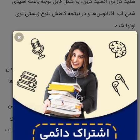
شدید گاز دی اکسید کربن، به شکل قابل توجه باعث اسیدی
شدن آب اقیانوس‌ها و در نیتجه کاهش تنوع زیستی توی
اونها شده.
دقیقا چطوری؟
اقیانوس‌ها و اتمسفر زمین به طور دائمی در حال رد و بدل شدن
با هم هستن. گازهای موجود در هوا توی آب های اقیانوس‌ها
حل میشن از اون طرف هم سطح آب اقیانوس‌ها از طریق
تبخیر شدن به اتمسفر بر میگرده. بنابراین، افزایش میزان کربن
دی اکسید توی اتمسفر زمین به معنی افزایش میزان اون توی
آب‌ها هم هست. نکته دیگه اینکه وقتی کربن دی اکسید با اب