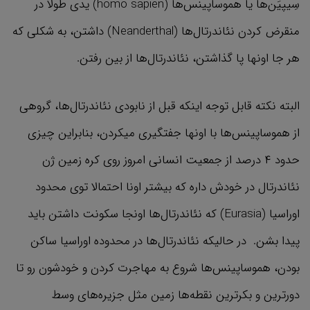
سِیپیَن‌ها یا هموساپینس‌ها (homo sapien) یدی طولا در
منقرض کردن نئاندرتال‌ها (Neanderthal) داشتن، به شکلی که
هر جا اونها پا گذاشتن، نئاندرتال‌ها از بین رفتن.
البته نکته قابل توجه اینکه قبل از نابودی نئاندرتال‌ها، گروهی
از هموساپینس‌ها با اونها جفتگیری میکردن، بنابراین چیزی
حدود ۴ درصد از جمعیت انسانی امروز روی کره زمین ژن
نئاندرتال‌ در خودش داره که بیشتر اونا احتمالا توی محدود
اوراسیا (Eurasia) که نئاندرتال‌ها اونجا سکونت داشتن باید
پیدا بشن. در حالیکه نئاندرتال‌ها در محدوده اوراسیا ساکن
بودن، هموساپینس‌ها شروع به مهاجرت کردن و خودشون رو تا
دورترین و بکرترین نقطه‌ها زمین مثل جزیره‌های وسط