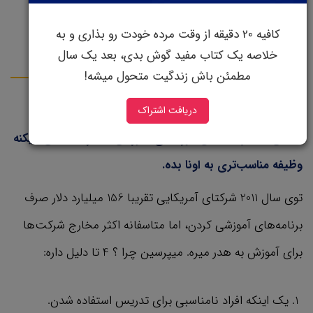
عملکرد پایین تر از متوسط به خاطر کمبود مهارت یا نبودن
کافیه 20 دقیقه از وقت مرده خودت رو بذاری و به
انگیزه است که به خاطر مشکالت شخصی یا تیمیه.
خلاصه یک کتاب مفید گوش بدی، بعد یک سال
مطمئن باش زندگیت متحول میشه!
دریافت اشتراک
گوگل به طور مرتب برای کارمندایی که تو 5 درصد انتهایی
منحنی عملکرد هستن دوره‌های آموزشی میذاره یا سعی میکنه
وظیفه مناسب‌تری به اونا بده.
توی سال 2011 شرکتای آمریکایی تقریبا 156 میلیارد دلار صرف
برنامه‌های آموزشی کردن، اما متاسفانه اکثر مخارج شرکت‌ها
برای آموزش به هدر میره. میپرسین چرا ؟ 4 تا دلیل داره:
یک اینکه افراد نامناسبی برای تدریس استفاده شدن.