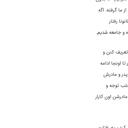
ز ما گرفته. اگه
نونا رفتار
ده و جامعه شدیم.
 تعریف کنن و
ا اونجا ادامه
در و مادرش
جلب توجه و
مادرشن اون کارار
 کردن به رفتاری