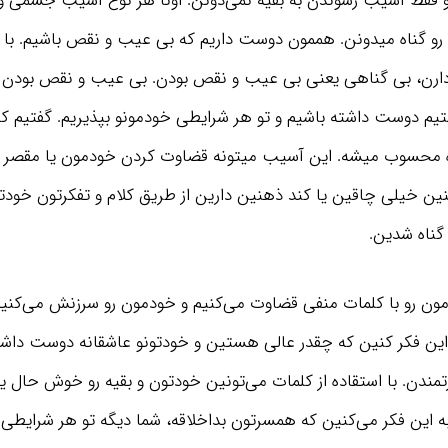
رو فقط آسیب رسوندن به بقیه نمی‌دونن. اونا هر نوع آسیب جسمی ‌و
 رو گناه میدونن. هممون دوست داریم که بی عیب و نقص باشیم. با 
ه دارن، بی گناهی یعنی بی عیب و نقص بودن. بی عیب و نقص بودن 
م دوست داشته باشیم و تو هر شرایطی خودمونو بپذیریم. گفتیم که
ه محسوب میشه. این آسیب میتونه قضاوت کردن خودمون یا مقصر
کافیه 20 دقیقه از وقت مرده خودت رو بذاری و به
کنین خیلی چاقین یا کند ذهنین دارین از طریق کلام و تفکرتون خود
خلاصه یک کتاب مفید گوش بدی، بعد یک سال
گناه شدین.
مطمئن باش زندگیت متحول میشه!
دریافت اشتراک
مون رو با کلمات منفی قضاوت می‌کنیم و خودمون رو سرزنش می‌کنیم. 
 این فکر کنین که چقدر عالی هستین و خودتونو عاشقانه دوست داش
تمندن. با استقاده از کلمات می‌تونین خودتون و بقیه رو خوش حال یا
ه این فکر می‌کنین که همسرتون بداخلاقه، شما دیگه تو هر شرایطی 