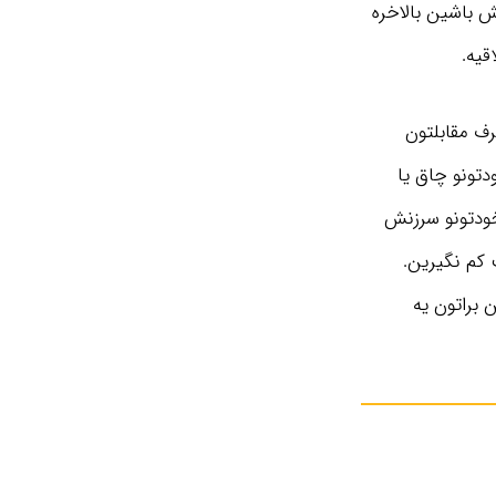
 باشین بالاخره
قیه.
رف مقابلتون
تونو چاق یا
ودتونو سرزنش
 کم نگیرین.
 براتون یه