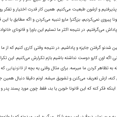
پذیرفتیم و ازشون طبعیت می‌کنیم. همین کار قدرت اختیار و تفکر رو ا
نا پیروی نمی‌کردیم، بزرگترا مارو تنبیه می‌کردن و اگه مطابق با این قا
پاداش می‌گرفتیم. در نتیجه اکثر ما تسلیم این باورا و قانونای خانوا
ن شدنو گرفتن جایزه و پاداشیم. در نتیجه وقتی کاری کنیم که از ما
 اگه اون کارو دوست نداشته باشیم بازم تکرارش می‌کنیم. این تکرار ت
ه به تظاهر کردن ما میرسه. برای مثال وقتی یه بچه از
قانونهایی
که پ
 کنه، ازش تعریف می‌کنن و تشویق میشه. اونم دقیقا دنبال همین 
نکه فکر کنه که این قانونا خوبن یا بد، فقط چون مورد پسند پدر و 
ه مرور زمان دروغ در اون بچه شکل میگیره. اون میدونه که با وانمود