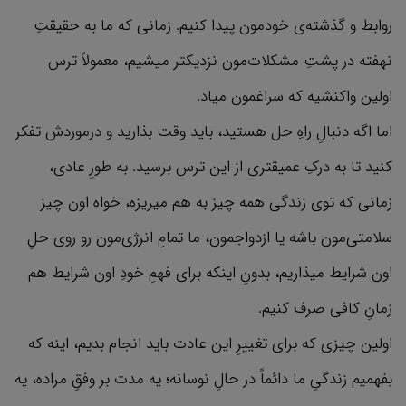
روابط و گذشته‌ی خودمون پیدا کنیم. زمانی که ما به حقیقتِ
نهفته در پشتِ مشکلات‌مون نزدیکتر میشیم، معمولاً ترس
اولین واکنشیه که سراغمون میاد.
اما اگه دنبالِ راهِ حل هستید، باید وقت بذارید و درموردش تفکر
کنید تا به درکِ عمیقتری از این ترس برسید. به طورِ عادی،
زمانی که توی زندگی همه چیز به هم میریزه، خواه اون چیز
سلامتی‌مون باشه یا ازدواجمون، ما تمامِ انرژی‌مون رو روی حلِ
اون شرایط میذاریم، بدونِ اینکه برای فهمِ خودِ اون شرایط هم
زمانِ کافی صرف کنیم.
اولین چیزی که برای تغییرِ این عادت باید انجام بدیم، اینه که
بفهمیم زندگیِ ما دائماً در حالِ نوسانه؛ یه مدت بر وفقِ مراده، یه