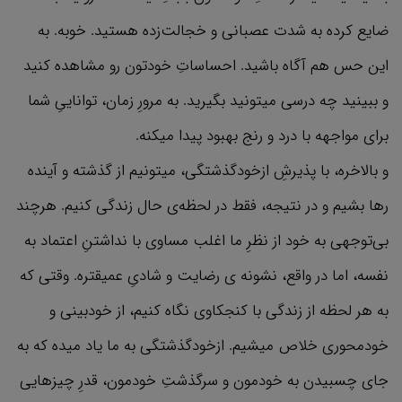
ضایع کرده به شدت عصبانی و خجالت‌زده هستید. خوبه. به
این حس هم آگاه باشید. احساساتِ خودتون رو مشاهده کنید
و ببینید چه درسی میتونید بگیرید. به مرورِ زمان، تواناییِ شما
برای مواجهه با درد و رنج بهبود پیدا میکنه.
و بالاخره، با پذیرشِ ازخودگذشتگی، میتونیم از گذشته و آینده
رها بشیم و در نتیجه، فقط در لحظه‌ی حال زندگی کنیم. هرچند
بی‌توجهی به خود از نظرِ ما اغلب مساوی با نداشتنِ اعتماد به
نفسه، اما در واقع، نشونه ی رضایت و شادیِ عمیقتره. وقتی که
به هر لحظه از زندگی با کنجکاوی نگاه کنیم، از خودبینی و
خودمحوری خلاص میشیم. ازخودگذشتگی به ما یاد میده که به
جای چسبیدن به خودمون و سرگذشتِ خودمون، قدرِ چیزهایی