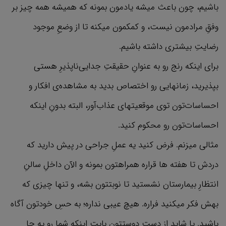
باشیم، چون باعث میشه یادمون بمونه که همیشه همه چیز بر
وفقِ مرادمون نیست، و کمکمون میکنه تا از وضعِ موجود
رضایتِ بیشتری داشته باشیم.
برای اینکه رنج رو به عنوانِ حقیقتِ جدایی‌ناپذیرِ هستی
بپذیرید، زمانهایی رو اختصاص بدید به مشاهده‌ی افکار و
احساسات‌تون توی موقعیتهای عذاب‌آور، البته بدونِ اینکه
احساسات‌تون رو محکوم کنید.
مثالی میزنم. فرض کنید یه عملِ جراحی در پیش دارید که
دردش تا هفته ها قراره همراهتون بمونه و الآن داخلِ سالنِ
انتظارِ بیمارستان نشستید تا نوبتتون بشه، و تنها چیزی که
بهش فکر میکنید فراره. هیچ عیبی نداره؛ به حسِ خودتون آگاه
باشید. یا شاید از دستِ دوستتون بابتِ اینکه شما رو یه جا