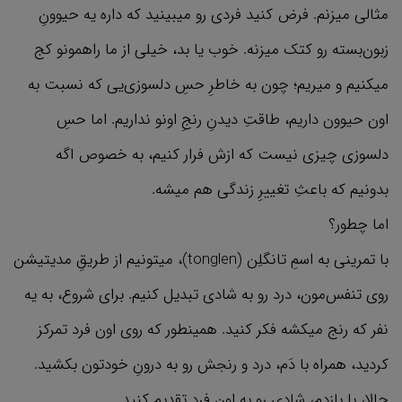
مثالی میزنم. فرض کنید فردی رو میبینید که داره یه حیوونِ
زبون‌بسته رو کتک میزنه. خوب یا بد، خیلی از ما راهمونو کج
میکنیم و میریم؛ چون به خاطرِ حس‌ِ دلسوزی‌یی که نسبت به
اون حیوون داریم، طاقتِ دیدنِ رنجِ اونو نداریم. اما حسِ
دلسوزی چیزی نیست که ازش فرار کنیم، به خصوص اگه
بدونیم که باعثِ تغییرِ زندگی هم میشه.
اما چطور؟
با تمرینی به اسمِ تانگلِن (tonglen)، میتونیم از طریقِ مدیتیشن
روی تنفس‌مون، درد رو به شادی تبدیل کنیم. برای شروع، به یه
نفر که رنج میکشه فکر کنید. همینطور که روی اون فرد تمرکز
کردید، همراه با دَم، درد و رنجش رو به درونِ خودتون بکشید.
حالا، با بازدم، شادی رو به اون فرد تقدیم کنید.