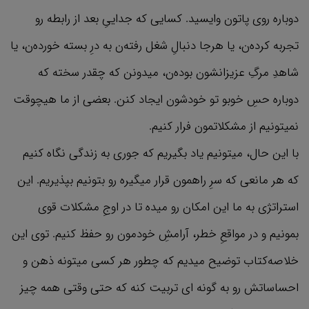
دوباره روی پاتون وایسید. کسایی که جداییِ بعد از رابطه رو
تجربه کرده‌ن، یا هرجا دنبالِ شغل رفته‌ن به درِ بسته خورده‌ن، یا
شاهدِ مرگِ عزیزانشون بوده‌ن، میدونن که چقدر سخته که
دوباره حسِ خوبو تو خودشون ایجاد کنن. بعضی از ما هیچوقت
نمیتونیم از مشکلاتمون فرار کنیم.
با این حال، میتونیم یاد بگیریم که جوری به زندگی نگاه کنیم
که هر مانعی که سرِ راهمون قرار میگیره رو بتونیم بپذیریم. این
استراتژی به ما این امکان رو میده تا در اوجِ مشکلات قوی
بمونیم و در مواقعِ خطر، آرامشِ خودمون رو حفظ کنیم. توی این
خلاصه‌کتاب توضیح میدیم که چطور هر کسی میتونه ذهن و
احساساتش رو به گونه ای تربیت کنه که حتی وقتی همه چیز