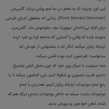
این اون چیزیه که یه معلمِ ذن به اسمِ روشی برنارد گلس‌من
(Roshi Bernard Glassman)، زمانی که مشغولِ اجرای طرحی
برای افرادِ بی‌خانمانِ نیویورک بود، متوجهش شد. گلس‌من،
متوجه شده که وقتی با کسایی که جامعه اونا رو طرد کرده
ارتباط برقرار میکنه، انگار که با بخشهایی از خودش که
مدتهاست طردشون کرده بوده آشتی میکنه.
شما میتونید با تمرکز روی خود که توی بخشِ قبلی توضیح
دادیم، قدرتِ دلسوزی رو شکوفا کنید. این کمکمون میکنه تا با
رنجِ تمامِ موجودات ارتباط برقرار کنیم. همدردی با تمامِ
موجودات باعث میشه به خاطرِ موجوداتِ زنده‌ی دیگه هم که
شده، ذهنِ خودمون رو پرورش بدیم.