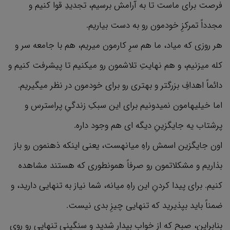
فرصت برای ماست تا به آرامش برسیم، تجدیدِ قوا کنیم و
مجدداً تمرکزِ خودمون رو به دست بیاریم.
هر روزی که میاد، ما هم سرِ کارمون میریم، هم با جامعه سر و
کله میزنیم، و هم نهایتِ تلاشمون رو میکنیم تا پیشرفت کنیم و
دائماً اهدافِ بزرگتر و بهتری رو برای خودمون در نظر میگیریم.
اما خیلیهامون نمیدونیم برای این سبکِ زندگیِ پراسترس و
پرشتاب یه جایگزینِ دیگه ای هم وجود داره.
اون جایگزین اسمش راهِ میانهست، یعنی اینکه ذهنمون رو باز
بذاریم و مشکلاتمون رو صرفاً همونطوری که هستند مشاهده
کنیم. برای پیدا کردنِ این راهِ میانه، شما نیاز به تنهایی دارید، و
ضمناً باید بپذیرید که تنهایی چیزِ بدی نیست.
بنابراین، صبح که از خواب بیدار شدید و سنگینیِ تنهایی رو روی