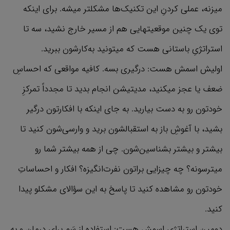
میزنه، عملی کردنِ این تکنیک‌ها مشکلتر میشه. برای اینکه
توی یک چنین موقعیتهایی هم از مسیر خارج نشید، سه تا
استراتژیِ باستانی هست که میتونید به‌کارشون ببرید.
اولیش اسمش هست: درگیری بسه. کافیه مواقعی که احساسِ
ضعف یا عجز میکنید، مدیتیشن انجام بدید تا مجدداً تمرکزِ
خودتون رو به دست بیارید. به جای اینکه با افکارتون درگیر
بشید، با آغوشِ‌ باز به استقبالشون برید و وارسی‌شون کنید تا
بیشتر و بیشتر بشناسین‌شون. چی از همه بیشتر شما رو
میترسونه؟ چه چیزایی براتون نفرت‌انگیزه؟ افکار و احساساتِ
خودتون رو مشاهده کنید تا پاسخ به این سؤالای مشکلو پیدا
کنید.
دومین استراتژی اسمش هست: استفاده از سَم برای درمان و به