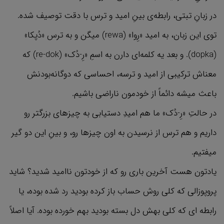
در زبانِ تبتی، رابطه‌ی بینِ امید و ترس با دقت توصیف شده.
توی این زبان، به امید «رِوا» (rewa) میگن و به ترس «دُپکا»
(dopka). و بعد یه کلمه‌ای دارن به اسمِ «رِ-دُک» (re-dok) که
معناش ترکیبی از امید و ترسه، احساسی که دوگانه‌بودنش
باعث میشه دائماً از خودمون ناراضی باشیم.
در حالتِ «رِ-دُک» ما هم امیدِ دستیابی به چیزهای بزرگتر رو
داریم و هم ترس از نرسیدن به اون چیزها رو، و بینِ این دو گیر
میفتیم.
یادتون هست آخرین باری رو که از خودتون ناامید شدید؟ شاید
پروپوزالی که کلی روش حساب باز کرده بودید رد شده بوده، یا
رابطه ای که کلی بهش دل بسته بودید بهم خورده بوده. آیا اصلاً