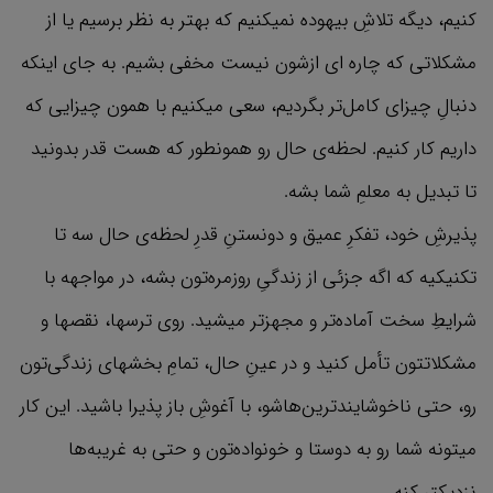
کنیم، دیگه تلاشِ بیهوده نمیکنیم که بهتر به نظر برسیم یا از
مشکلاتی که چاره ای ازشون نیست مخفی بشیم. به جای اینکه
دنبالِ چیزای کامل‌تر بگردیم، سعی میکنیم با همون چیزایی که
داریم کار کنیم. لحظه‌ی حال رو همونطور که هست قدر بدونید
تا تبدیل به معلمِ شما بشه.
پذیرشِ خود، تفکرِ عمیق و دونستنِ قدرِ لحظه‌ی حال سه تا
تکنیکیه که اگه جزئی از زندگیِ روزمره‌تون بشه، در مواجهه با
شرایطِ سخت آماده‌تر و مجهزتر میشید. روی ترسها، نقصها و
مشکلاتتون تأمل کنید و در عینِ حال، تمامِ بخشهای زندگی‌تون
رو، حتی ناخوشایند‌ترین‌هاشو، با آغوشِ باز پذیرا باشید. این کار
میتونه شما رو به دوستا و خونواده‌تون و حتی به غریبه‌ها
نزدیکتر کنه.