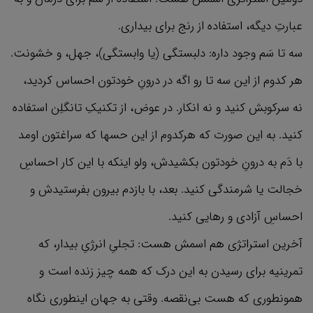
عبارتِ دیگه، استفاده از رنج برای بیداری.
سه تا سَم وجود داره: دلبستگی (یا وابستگی)، جهل، و خشونت.
هر کدوم از این سه تا رو اگه در درونِ خودتون احساس کردید،
نه سرکوبش کنید و نه انکار. در عوض، از تکنیکِ تانگلِن استفاده
کنید. به این صورت که هرکدوم از این حسها که سراغتون اومد
با دَم به درونِ خودتون بکشیدش، ولو اینکه با این کار احساسِ
خجالت یا شرمندگی کنید. بعد، با بازدم بیرون بفرستیدش و
احساسِ آزادی و رهایی کنید.
آخرین استراتژی هم اسمش هست:‌ تجلیِ انرژیِ بیدار، که
تمرینیه برای رسیدن به این درک که همه چیز زنده است و
همونطوری که هست بی‌نقصه. وقتی به جهان اینطوری نگاه