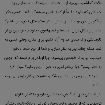
وقت گذاشتید ببینید این احساسِ شرمندگی، نارضایتی یا
خجالتی که دارید دقیقاً از کجا ناشی میشه؟ یا فقط همه‌ی فکر
و ذکرتون این بوده که ای کاش میتونستم مثلِ فلان‌کس باشم؟
ما با زیرِ سؤال بردنِ امیدها و ترسهامون میتونیم خودمون رو از
نارضایتی و ناامیدیِ مداوم آزاد کنیم. برای مثال، وقتی کسی به
شما میگه چقدر پیر به نظر میای، و شما از این حرف دلخور
میشید، بیاید از خودتون بپرسید: چرا اینقدر برام مهمه که جوون
به نظر برسم؟ چرا اینقدر امیدِ به جوون بودن دارم؟ سؤال کردن
از امیدها و ترسهاتون به این شکل، اهمیتِ واقعیِ‌ اونها رو برملا
میکنه.
هر انسانی توی زندگیش امیدهایی داره و متناظر با اونها،
ترسهایی، که از محیط و تجربه‌های کودکی و بزرگسالیش نشأت