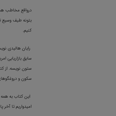
درواقع مخاطب هدف
بتونه طیف وسیع ت
کنیم.
رایان هالیدی نویسن
ستون نویسه. از ک
سکون و دروغگوهای
این کتاب به همه 
امیدواریم تا آخر