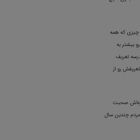
 چیزی که همه
 بیشتر به
رسه تعریف
عریفش رو از
ره‌اش صحبت
 مردم چندین سال