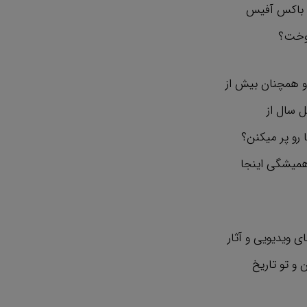
 در شاوشنک ( Shawshank ) چطوری تو باکس آفیس
 و همچنان بیش از
Iro ) در حالی که چهل سال از
وز بدون حضور تو رادیو یا تلویزیون استادیوم (‌ stadium ) ها رو پر میکنن؟
 همیشگی اینجا
ی ویدیویی و آثار
و تو تاریخ