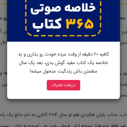
حصولیه که مدتی طولانی بعد از عرضه میتونه میزان فروشش رو بالا
دلار فروخت اما چندین و چندبار تو تلویزیون پخش شد
کافیه 20 دقیقه از وقت مرده خودت رو بذاری و به
خلاصه یک کتاب مفید گوش بدی، بعد یک سال
مطمئن باش زندگیت متحول میشه!
گروه موسیقی مشهور رولینگ استون ( Rolling Stone ) هم یه فروشنده دائم
لید کنن که تو لیست پرفروش‌ترین‌ها قرار بگیره ولی جوری کارشون 
دریافت اشتراک
کنسرت‌هاشون فروش میره.
نویسنده همین کتاب، جناب رایان هالیدی هم تو سال ۲۰۱۴ کتا
شد فقط چندهزار نسخه ازش فروش رفت ولی امروزه به جایی رسیده