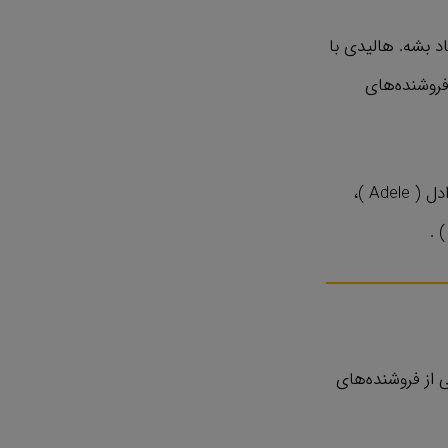
اد بشه. هالیدی با
فروشنده‌های
هالیدی با آدمای معروفی مصاحبه کرده از جمله ریک روبین ( Rick Rubin ) تهیه کننده ادل ( Adele )،
 از فروشنده‌های