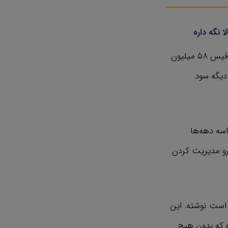
 نگه داره
همونطور که شنیدین فیلم رستگاری در شاوشنک یه فروشنده همیشگیه. اون تو باکس آفیس ۵۸ میلیون
 که این تونست ۱۰۰ میلیون دلار دیگه سود
یه. اون‌ها واسه دهه‌ها
رو مدیریت کردن
بی به نام مانع یک راه است نوشته. این
 که بدون هیچ