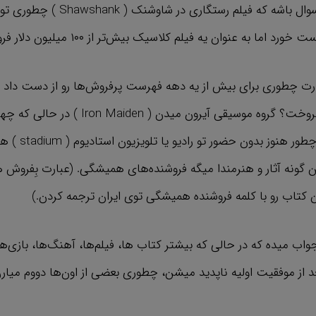
شاید براتون جای سوال باشه که فیلم رستگاری
انون قدرت چطوری برای بیش از یه دهه فهرست پرفروش‌ها رو از دست داد
یه میلیون نسخه فروخت؟ گروه موسیقی آیرون میدن ( n Maiden
تاسیسش میگذره چطور هن
ین گونه آثار و هنرمندا میگه فروشنده‌های همیشگی. (عبارت بِفروش
ن کتاب رو با کلمه فروشنده همیشگی توی ایران ترجمه کردن.)
اب میده که در حالی که بیشتر کتاب ها، فیلم‌ها، آهنگ‌ها، بازی‌ها
از موفقیت اولیه ناپدید میشن، چطوری بعضی از اون‌ها دووم میارن 