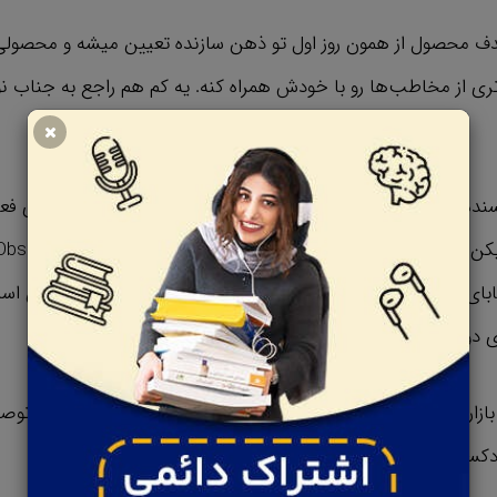
 محصول از همون روز اول تو ذهن سازنده تعیین میشه و محصولی 
ری از مخاطب‌ها رو با خودش همراه کنه. یه کم هم راجع به جناب
ده، بازاریاب و کارآفرین آمریکاییه که تو حوزه استراتژی رسانه‌ای فع
تابای دیگه‌اش میشه به بازاریابی به وسیله هک رشد، نفس دشمن ا
 دوست داشتنی اشاره کرد.
بازاریاب‌ها، مدیران و کسایی که دنبال خلق یه محصول جدیدن توص
 پادکست همراهمون باشین.