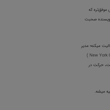
موفق‌تره که
 نویسنده صحبت
الیت میکنه؛ مدیر
سابق بازاریابی امریکن اپرل ( American Apparel ) بوده و تو نیویورک آبزرور ( New York Observer )
ست، حرکت در
یه میشه.