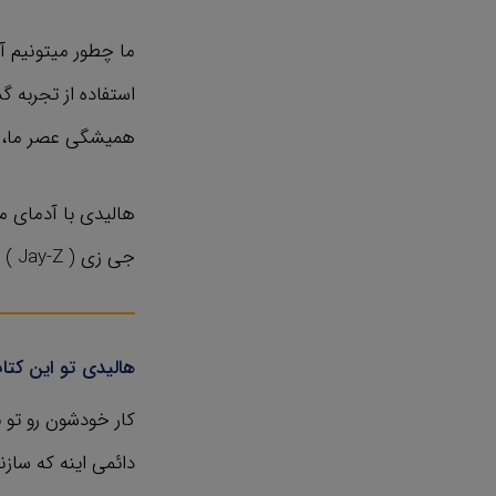
ما چطور میتونیم آث
استفاده از تجربه‌
همیشگی عصر ما، ای
جی زی ( Jay-Z ) رپر معروف و گروه راک رد هات چیلی پپرز ( Red Hot Chili Peppers ) .
هالیدی تو این کت
کار خودشون رو تو 
دائمی اینه که سازند