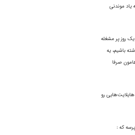
 یاد موندنی
 یک روز پر مشغله
شته باشیم، یه
هامون صرفا
 هایلایت‌هایی رو
رسه که :