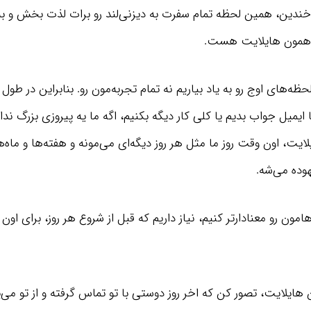
‌خندین، همین لحظه تمام سفرت به دیزنی‌لند رو برات لذت بخش و به
ه همون هایلایت هست.
حظه‌های اوج رو به یاد بیاریم نه تمام تجربه‌مون رو. بنابراین در طول
یمیل جواب بدیم یا کلی کار دیگه بکنیم، اگه ما یه پیروزی بزرگ ندا
کافیه 20 دقیقه از وقت مرده خودت رو بذاری و به
ایت، اون وقت روز ما مثل هر روز دیگه‌ای می‌مونه و هفته‌ها و ماه‌
خلاصه یک کتاب مفید گوش بدی، بعد یک سال
هوده می‌شه.
مطمئن باش زندگیت متحول میشه!
دریافت اشتراک
امون رو معنادارتر کنیم، نیاز داریم که قبل از شروع هر روز، برای اون
یلایت، تصور کن که اخر روز دوستی با تو تماس گرفته و از تو می‌پ