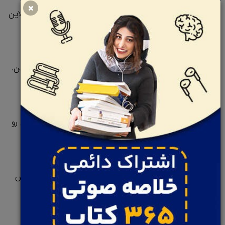
غروب یا اخر هفته‌ها کار کنی مثلا اگه قرار باشه که به یه ددلاین
مهم برسید و سوم ادم‌هایی که از کارکردن کنارشون بیزاری.
ویژگی‌های شخصیتی اونا رو لیست کن و اونا رو برعکشون کن.
مثلا اگه از ادم‌ها جوشی و مغرور بدت میاد برعکسش میشه
ادم‌های اروم و فروتن. هدف تو باید این باشه که ارزش هایی رو
تعریف کنی که جو کسب و کارت رو متفاوت بکنه.
مثلا شاد باشه حتی یه مقداری عجیب و غریب باشه که ارزش
شماره سه توی زپوز هم همینه!