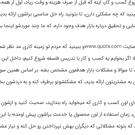
وع کسب و کار، اینه که قبل از صرف هزینه و وقت زیاد، اول از همه، ب
ینید که چه مشکلی دارن، تا بتونید راه حل مناسبی براشون ارائه بد
یی و تحقیق درباره بازار هدف وجود داره، که ما چند موردشو اینجا بر
۱. میتونید برید به سایت www.quora.comو ببینید که مردم تو زمینه کاری م
ا اگر بخوایم یه کسب و کار با تدریس فلسفه شروع کنیم، داخل این
 تا سوالا و مشکلات بازار هدفمون مشخص بشه. بر اساس همین سوال
 مشتریتون ارائه بدید، که مشکلشونو برطرف کنه و به دردشون بخو
ریای اون کسب و کاری که میخواید راه بندازید، صحبت کنید و ازشون 
 زمان استفاده از اون محصول یا خدمت براشون پیش اومده؛ با این
ید که بتونه مشکلاتی که دیگران بهش نپرداختن رو حل کنه و نیاز مش