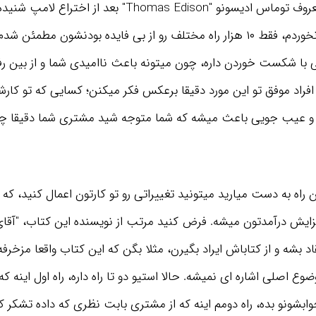
ممکنه این جمله معروف توماس ادیسونو "Thomas Edison" بعد 
من اصلا شکست نخوردم، فقط ۱۰ هزار راه مختلف رو از بی فایده بودنشون مطم
 با شکست خوردن داره، چون میتونه باعث ناامیدی شما و از بین رفت
 افراد موفق تو این مورد دقیقا برعکس فکر میکنن؛ کسایی که تو کار
د و عیب جویی باعث میشه که شما متوجه شید مشتری شما دقیقا چی
کافیه 20 دقیقه از وقت مرده خودت رو بذاری و به
خلاصه یک کتاب مفید گوش بدی، بعد یک سال
مطمئن باش زندگیت متحول میشه!
ین راه به دست میارید میتونید تغییراتی رو تو کارتون اعمال کنید، ک
دریافت اشتراک
زایش درآمدتون میشه. فرض کنید مرتب از نویسنده این کتاب، "آقا
Steve" انتقاد بشه و از کتاباش ایراد بگیرن، مثلا بگن که این کتاب واقعا مز
وع اصلی اشاره ای نمیشه. حالا استیو دو تا راه داره، راه اول اینه که 
جوابشونو بده، راه دومم اینه که از مشتری بابت نظری که داده تشکر کن