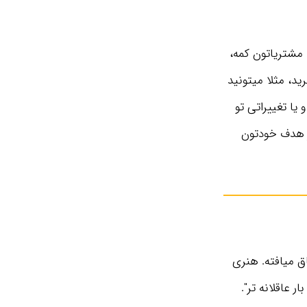
د مشتریاتون کمه،
ید، مثلا میتونید
یا تغییراتی تو
ار هدف خودتون
ق میافته. هنری
بار عاقلانه تر".