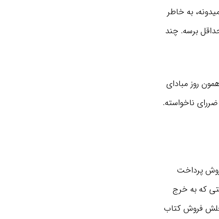
ه رو میدونه، به خاطر
حداقل برسه. چند
ون روز مبادای
 ضررای ناخواسته.
د روش پرداخت
وان مثال کارآفرینی به اسم دیو Dave، با خلاقیتی که به خرج
غییر روش پرداخت سایت آمازون نهایت استفاده رو ببره. دیو Dave شغلش فروش کتاب