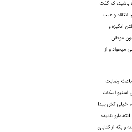
از اختراع لامپ شنیده باشید، که گفت
ئن شدم. انتقاد و عیب
ن انگیزه و
شون موفقن
 میخواد و از
ه باعث رضایت
ی استیو اسکات
خرفه، خیلی کش پیدا
انتقادارو نادیده
ه و بگه از کتابای