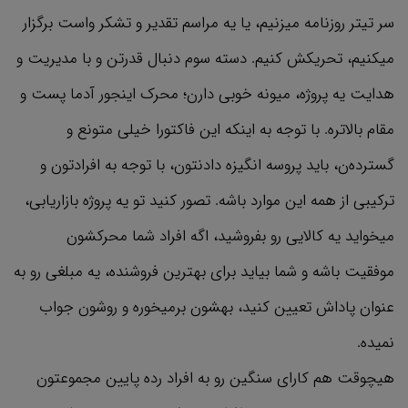
سر تیتر روزنامه میزنیم، یا یه مراسم تقدیر و تشکر واست برگزار
میکنیم، تحریکش کنیم. دسته سوم دنبال قدرتن و با مدیریت و
هدایت یه پروژه، میونه خوبی دارن؛ محرک اینجور آدما پست و
مقام بالاتره. با توجه به اینکه این فاکتورا خیلی متونع و
گسترده‌ن، باید پروسه انگیزه دادنتون، با توجه به افرادتون و
ترکیبی از همه این موارد باشه. تصور کنید تو یه پروژه بازاریابی،
میخواید یه کالایی رو بفروشید، اگه افراد شما محرکشون
موفقیت باشه و شما بیاید برای بهترین فروشنده، یه مبلغی رو به
عنوان پاداش تعیین کنید، بهشون برمیخوره و روشون جواب
نمیده.
هیچوقت هم کارای سنگین رو به افراد رده پایین مجموعتون