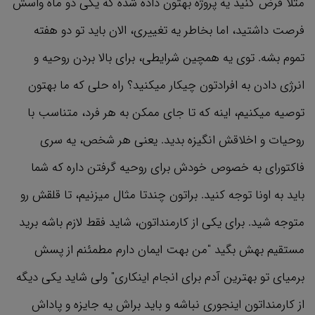
مثلا فرض کنید یه پروژه بهتون داده شده که یکی دو ماه واسش
فرصت داشتید، اما بخاطر یه تغییری، الان باید تو دو هفته
تموم بشه. توی یه همچین شرایطی، برای بالا بردن روحیه و
انرژی دادن به افرادتون چیکار میکنید؟ راه حلی که ما بهتون
توصیه میکنیم، اینه که تا جای ممکن به هر فرد، متناسب با
روحیات و اخلاقش انگیزه بدید. یعنی هر شخص، یه سری
فاکتورای به خصوص خودش برای روحیه گرفتن داره که شما
باید به اونا توجه کنید. براتون چندتا مثال میزنیم، تا قلقش رو
متوجه شید. برای یکی از کارمنداتون، شاید فقط لازم باشه برید
مستقیم بهش بگید "من بهت ایمان دارم مطمئنم از پسش
برمیای تو بهترین آدم برای انجام اینکاری" ولی شاید یکی دیگه
از کارمنداتون اینجوری نباشه و باید براش یه جایزه و پاداش