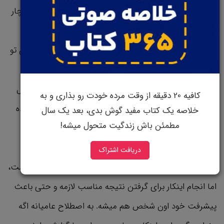
دستوراتتون رو پیاده کنید و تو انگیزه دادن به کارمنداتون، دچار
مشکل میشید.
همون قدر که به تشخیص و تعیین وجهه شخصیتی خودتون تو
محل کار اهمیت میدید، باید به شناخت و تحلیل شخصیت
دیگران هم اهمیت بدید. برای این مواردی که گفتیم، یه مثال
کافیه 20 دقیقه از وقت مرده خودت رو بذاری و به
میزنیم واستون که متوجه شید چجوری میتونید ازش استفاده
خلاصه یک کتاب مفید گوش بدی، بعد یک سال
مطمئن باش زندگیت متحول میشه!
کنید.
از کار کارمنداتون انتقاد کنید و سعی کنید بازخورد کارشونو
دریافت اشتراک
بگیرید. درسته که انتقاد از افراد، اغلب براشون خوشایند نیست،
اما انجام اینکار برای گرفتن نتیجه مناسب لازمه و حتی باعث
پیشرفت خود اون شخص هم میشه. به اصطلاح عامیانه اگه