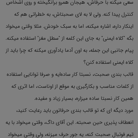
سعی میکنه با حرفاش، هیجان همرو برانگیخته و روی اشخاص
کنترل پیدا کنه. ولی لا به لای صحبتاش، به خطراتی هم که
اینکار داره، اشاره میکنه، اما به سبک خودش. مثلا وقتی میخواد
بگه "کلاه ایمنی" به جای این کلمه از "سطل مغز" استفاده میکنه.
پیام جانبی این جمله، به اون آدما یادآوری میکنه که چرا باید از
کلاه ایمنی استفاده کنن؟
قالب بندی صحبت، نسبتا کار ساده‌ایه و صرفا توانایی استفاده
از کلمات مناسب و بکارگیری به موقع از اوناست، اما اثری که
همین کار نسبتا ساده میزاره، بسیار زیاد و مفیده.
مورد دیگه ای که تو قالب بندی حرفاتون باید رعایت کنید،
انعطاف پذیری حین صحبته. این آقای داگ، وقتی میخواد با یه
تیم فوتبال صحبت کنه، یه جور حرف میزنه، ولی وقتی میخواد