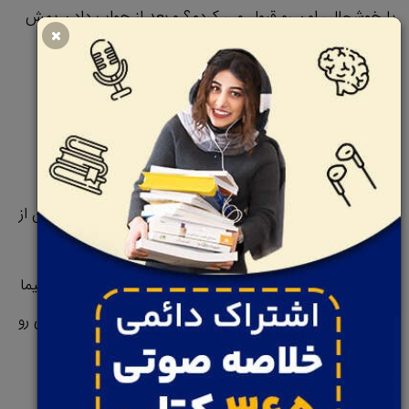
با خوشحالی اون رو قبول می کردم؟ و بعد از جواب دادن بهش
سریع تصمیمتون رو می گیرید.
بریم سراغ تست سوم: تست در دو طرفه
این تست خیلی کاربردیه و توی خیلی از تصمیم گیری ها به
کمکمون میاد. جف بزوس مدیرعامل و مؤسس شرکت آمازون از
این روش توی تصمیم گیری هاش استفاده زیادی می کنه و
همین موضوع باعث پیشرفت این بیزنس شده. بعضی تصمیما
مثل درهای یک طرفه هستن، اگه از اونها عبور کنیم و چیزی رو
که اونطرف در می بینیم دوست نداشته باشیم نمی تونیم به
جایی که قبلا بودیم برگردیم.