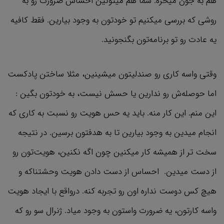
هم به جون میخره. شما هم میتونین احساس ضرورت رو به
روشی که بررسی میکنیم تو خودتون به وجود بیارین. فقط کافیه
یه عادت رو تو برنامه‌تون بگنجونید.
وقتی واسه کاری رو صندلیتون میشینین، مثلا ساختن پادکست
اما حوصله‌ش رو ندارین یا حسش نیست،‌ به خودتون بگین :
این منم. این کار منه. باید یه حس هویت رو نسبت به کاری که
انجام میدین به وجود بیارین تا به هدفتون برسین. در نتیجه
سخت تر از همیشه کار میکنین چون اگه نکنین، هویت‌تون رو
از دست میدین. احساس از دست دادن هویت وحشتناکه و
هیچ کس دوست نداره اون رو تجربه کنه. درواقع با ایجاد هویت
واسه کارتون، یه ضرورت واستون به وجود میاد. ژنرال سو رو که