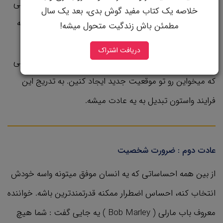
شونه‌هاتون آزاد میکنین و از خودتون میپرسین : چه احساسی
خلاصه یک کتاب مفید گوش بدی، بعد یک سال
رو با خودم به باشگاه میبرم؟ میتونین احساس قدرت رو واسه
مطمئن باش زندگیت متحول میشه!
این موقعیت انتخاب کنین. هر تغییر موقعیت تو طول روز
دریافت اشتراک
فرصتیه که میتونین آزادسازی تنش رو انجام بدین و احساسی
که میخواین رو تو موقعیت جدید ایجاد کنین. به تدریج این
فرایند واستون تبدیل به یه عادت میشه.
عادت دوم :‌ ضرورت شخصیت
از بین همه احساساتی که یه انسان موفق میتونه واسه خودش
انتخاب کنه، احساس اضطرار ممکنه قدرتمندترین باشه. خواننده
معروف باب مارلی ( Bob Marley )‌ یه جایی گفت : شما هیچ