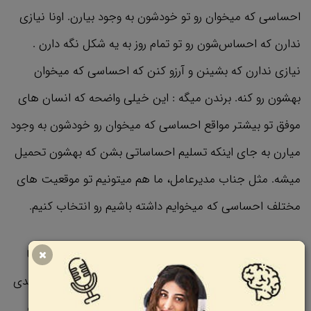
احساسی که میخوان رو تو خودشون به وجود بیارن. اونا نیازی
ندارن که احساس‌شون رو تو تمام روز به یه شکل نگه دارن .
نیازی ندارن که بشینن و آرزو کنن که احساسی که میخوان
بهشون رو کنه. برندن میگه :‌ این خیلی واضحه که انسان های
موفق تو بیشتر مواقع احساسی که میخوان رو خودشون به وجود
میارن به جای اینکه تسلیم احساساتی بشن که بهشون تحمیل
میشه. مثل جناب مدیرعامل، ما هم میتونیم تو موقعیت های
مختلف احساسی که میخوایم داشته باشیم رو انتخاب کنیم.
میتونیم حسی که داره جلوی پیشرفت مون رو میگیره رو رها
کنیم و به جاش احساسات سودمند جایگزین کنیم. نکته کلیدی
اینه که تنش رو رها کنیم و تو هر تغییر موقعیتی، احساسات