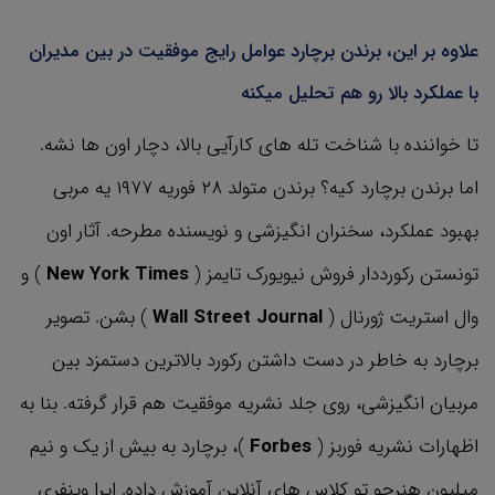
علاوه بر این، برندن برچارد عوامل رایج موفقیت در بین مدیران
با عملکرد بالا رو هم تحلیل میکنه
تا خواننده با شناخت تله های کارآیی بالا، دچار اون ها نشه.
اما برندن برچارد کیه؟ برندن متولد ۲۸ فوریه ۱۹۷۷ یه مربی
بهبود عملکرد، سخنران انگیزشی و نویسنده مطرحه. آثار اون
تونستن رکورددار فروش نیویورک تایمز (
New York Times
) و
وال استریت ژورنال (
Wall
Street Journal‌
) بشن. تصویر
برچارد به خاطر در دست داشتن رکورد بالاترین دستمزد بین
مربیان انگیزشی، روی جلد نشریه موفقیت هم قرار گرفته. بنا به
اظهارات نشریه فوربز (
Forbes
)، برچارد به بیش از یک و نیم
میلیون هنرجو تو کلاس های آنلاین آموزش داده. اپرا وینفری