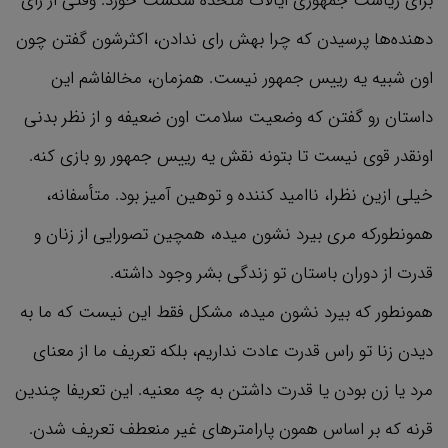
برای ریاست جمهوری ایالات متحده شکست خورد. وقتی از رای
دهنده‌ها پرسیدن که چرا بهش رای ندادن، اکثرشون گفتن چون
اون شبیه یه رییس جمهور نیست. همزمان، مخالفاشم این
داستان رو گفتن که وضعیت سلامت اون ضعیفه و از نظر بدنی
اونقدر قوی نیست تا بتونه نقش یه رییس جمهور رو بازی کنه.
خیلی ازین نظرا، ناامید کننده و توهین آمیز بود. متأسفانه،
همونطورکه مری بیرد نشون میده، همچین تصورایی از زنان و
قدرت از دوران باستان تو زندگی‌ بشر وجود داشته.
همونطور که بیرد نشون میده، مشکل فقط این نیست که ما به
دیدن زنا تو راس قدرت عادت نداریم، بلکه تعریف ما از معنای
مرد یا زن بودن یا قدرت داشتن به چه معنیه. این تعریفا چندین
قرنه که بر اساس همون پارامترهای غیر منعطف تعریف شدن.