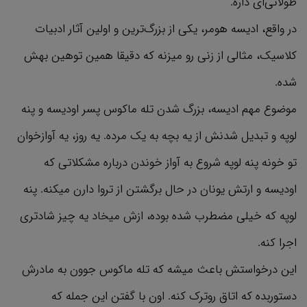
طولانی‌ای داره.
در واقع، ادیسه هومر، یکی از بزرگ‌ترین و اولین آثار ادبیات
کلاسیک، مثالی از زنی رو میزنه که دقیقا همین توهین بهش
شده.
موضوع مهم ادیسه، بزرگ شدن تله ماکوس پسر اودیسه و پنه
لوپه و تبدیل شدنش از یه بچه به یک مرده. یه روز، یه آوازخوان
تو خونه پنه لوپه شروع به آواز خوندن درباره مشکلاتی که
اودیسه و ارتش یونان در حال برگشتن از تروا دارن میکنه. پنه
لوپه که خیلی مضطرب شده بوده، ازش میخاد یه چیز شادتری
اجرا کنه.
این درخواستش باعث میشه که تله ماکوس جوون به مادرش
دستوربده که اتاق روترک کنه. اون با گفتن این جمله که