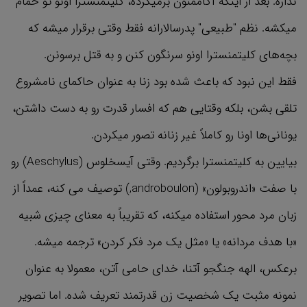
نداره. بعد از اینکه آگاممنون برمیگرده، کلیتمنسترا اونو تو حمام
میکشه. نظم "طبیعی" پدرسالارانه فقط وقتی برقرار میشه که
بچه‌های کلیتمنسترا اونو سرنگون کنن و به قتل برسونن.
فقط این نبود که باعث شده بود زنا به عنوان حاکمای نامشروع
تلقی بشن، بلکه وقتایی هم که افسار قدرت رو به دست داشتن،
یونانی‌ها اونا رو کاملاً غیر زنانه تصور میکردن.
بیایین به کلیتمنسترا برگردیم. وقتی آیسخلوس (Aeschylus) رو
با صفت «اندروبولون» (androboulon,) توصیف می کنه، عمداً از
زبان مرد محور استفاده میکنه، که تقریباً به معنای چیزی شبیه
«با هدف مردانه» یا «مثل یک مرد فکر کردن» ترجمه میشه.
برعکس، الهه جنگجو آتنا، خدای حامی آتن، معمولا به عنوان
نمونه مثبت یک شخصیت زن قدرتمند تعریف شده. اما تصویر