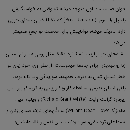
جوان فمینیسته. اون متوجه میشه که وقتی به خواستگارش
باسیل رانسوم (Basil Ransom) که اتفاقا خیلی صدای خوبی
داره، نزدیک میشه، تواناییش برای صحبت تو جمع ضعیفتر
می‌شه.
مقاله‌های جیمز ازینم شفاف‌تره. دقیقا مثل رومی‌ها، اونم صدای
زنا رو تهدیدی برای جامعه میدونست. از نظر اون، خود زبان تو
خطر تبدیل شدن به «غرغر، همهمه، شوریدگی و یا ناله بود».
باقی آدمای قدیمی محافظه کار ویکتوریایی به گروه کر پیوستن.
ریچارد گرانت وایت (Richard Grant White) و ویلیام دین
هاولز(William Dean Howells) به «تُن‌های نازک صدای زنان و
«صداهای تودماغی، سوت‌زدنا، صدای نفس و ناله‌هایشان»