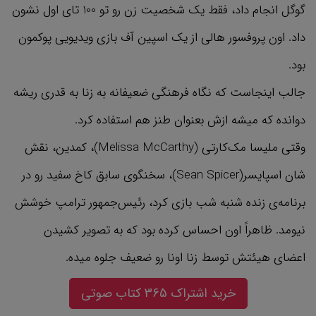
گوگل انجام داد، فقط یک شخصیت زن رو تو 100 تای اول نشون
داد. اون پروفسور هالی از یک اسپین آف بازی ویدیویی پوکمون
بود.
جالب اینجاست که نگاه فرهنگی ضعیفانه به زنا به قدری ریشه
دوانده که میشه ازش بعنوان طنز هم استفاده کرد.
وقتی ملیسا مک‌کارتی (Melissa McCarthy)، کمدین، نقش
شان اسپایسر(Sean Spicer)، سخنگوی سابق کاخ سفید رو در
برنامه‌ی زنده شنبه شب بازی کرد، رئیس‌جمهور ترامپ خوشش
نیومد. ظاهراً اون احساس کرده بود که به تصویر کشیدن
اعضای هیئتش توسط زنا اونا رو ضعیف جلوه میده.
ازونجایی که زنا معمولا تو حوزه عمومی تحقیر میشن، زنایی که
خرید اشتراک 365 کتاب صوتی
موفق میشن، معمولا مجبورن خودشون رو بیشتر شبیه تصویر