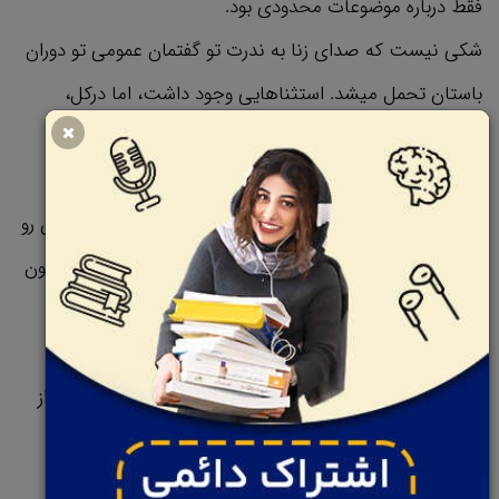
فقط درباره موضوعات محدودی بود.
شکی نیست که صدای زنا به ندرت تو گفتمان عمومی تو دوران
باستان تحمل میشد. استثناهایی وجود داشت، اما درکل،
سخنوری یه حوزه منحصراً مردانه باقی موند.
در واقع، والریوس ماکسیموس (Valerius Maximus) ، جنگ
نگار رومی قرن اول، حتی تا اونجایی پیش رفت که سه تا زن رو
پیدا کرد تا تو مجموعه «اعمال و گفته‌های به یادماندنی» ازشون
نام ببره. اون ادعا می‌کرد که اونا زنایی بودن که "شرایط
طبیعی‌شون نتونست اونا رو تو انجمن ساکت نگه داره."
اول از همه، مایسا (Maesia) بود. اون با موفقیت تو دادگاه از
خودش دفاع کرد. والریوس این پیروزی رو با این ادعا توجیه
میکنه که ماهیت واقعی اون در اصل یه مرد بوده. اون حتی