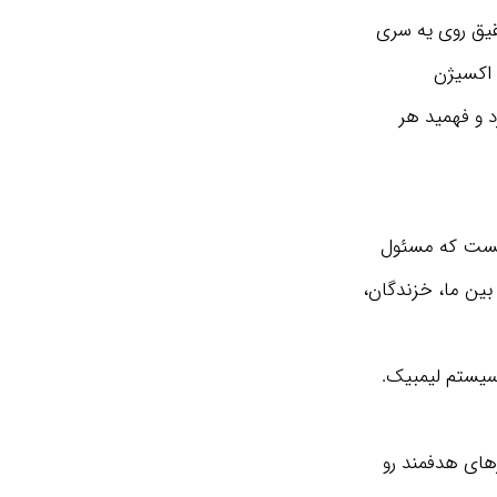
قیق روی یه سری
 اکسیژن
 و فهمید هر
» هست که مسئول
بین ما، خزندگان،
 سیستم لیمبیک.
تفکر آگاهانه و کارهای هدفمند رو