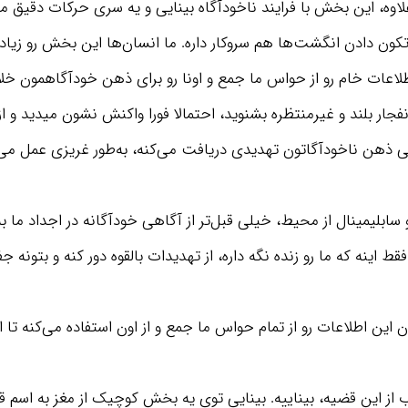
علاوه، این بخش با فرایند ناخودآگاه بینایی و یه سری حرکات دقیق م
کون دادن انگشت‌ها هم سروکار داره. ما انسان‌ها این بخش رو زیاد د
لاعات خام رو از حواس ما جمع و اونا رو برای ذهن خودآگاهمون خل
فجار بلند و غیرمنتظره بشنوید، احتمالا فورا واکنش نشون میدید و از
ی ذهن ناخودآگاتون تهدیدی دریافت می‌کنه، به‌طور غریزی عمل می‌کن
کافیه 20 دقیقه از وقت مرده خودت رو بذاری و به
خلاصه یک کتاب مفید گوش بدی، بعد یک سال
سابلیمینال از محیط، خیلی قبل‌تر از آگاهی خودآگانه در اجداد ما به
مطمئن باش زندگیت متحول میشه!
ینه که ما رو زنده نگه داره، از تهدیدات بالقوه دور کنه و بتونه ج
دریافت اشتراک
این اطلاعات رو از تمام حواس ما جمع و از اون استفاده می‌کنه تا 
از این قضیه، بیناییه. بینایی توی یه بخش کوچیک از مغز به اسم ق