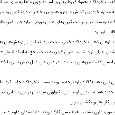
گفت ناخودآگاه معمولا غیرطبیعی و ناسالمه چون ماها یه سری مسا
ه محارم خودمون کشش داریم و همچنین خاطرات دردناکمون رو سرک
اه نتونست در برابر سختگیری‌های علمی دوومی بیاره چون غیرمنطقی
بل باور بود.
ف رازهای ذهن ناخودآگاه خیلی سخت بود، تحقیق و پژوهش‌های بعد
 شدن. خیلی از دانشمندا شروع کردن به بحث راجع به اینکه انسان‌ها
ن انسان‌ها ماشین‌های پیچیده و در عین حال قابل پیش بینی با ذهن
گرچه تحقیق جدیدی توی دهه 1980 دوباره توجه ما رو به سمت ناخودآگاه جلب
 جدید هم به میدون اومد. اون تکنولوژی سرانجام بهمون توانایی اینو 
و کار مغز رو بکشیم بیرون.
«تصویربرداری تشدید مغناطیسی کارکردی» به دانشمندای علوم اعصاب 