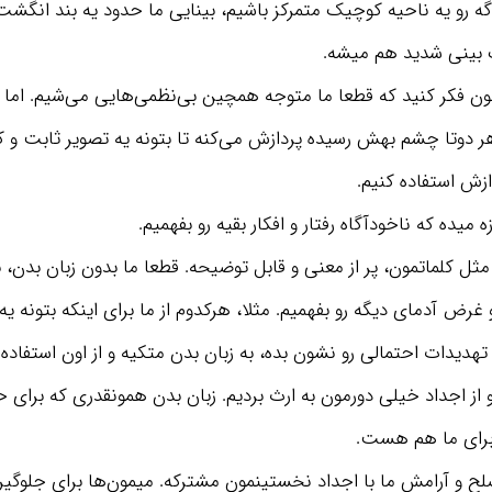
ا، اگه رو یه ناحیه کوچیک متمرکز باشیم، بینایی ما حدود یه بند انگشت
ک بینی شدید هم میشه.
تون فکر کنید که قطعا ما متوجه همچین بی‌نظمی‌هایی می‌شیم. اما 
 هر دوتا چشم بهش رسیده پردازش می‌کنه تا بتونه یه تصویر ثابت و ک
ازش استفاده کنیم.
ه میده که ناخودآگاه رفتار و افکار بقیه رو بفهمیم.
ل کلماتمون، پر از معنی و قابل توضیحه. قطعا ما بدون زبان بدن،
رض آدمای دیگه رو بفهمیم. مثلا، هرکدوم از ما برای اینکه بتونه ی
تهدیدات احتمالی رو نشون بده، به زبان بدن متکیه و از اون استفاده 
 از اجداد خیلی دورمون به ارث بردیم. زبان بدن همونقدری که برای 
برای ما هم هست.
لح و آرامش ما با اجداد نخستینمون مشترکه. میمون‌ها برای جلوگیر