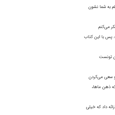
لم به شما نشون
ر می‌کنم
». پس با این کتاب
رن تونست
و سعی می‌کردن
نوئل کانت» (Immanuel Kant) توی دهه 1700 گفت که ذهن ماها،
ز ذهن ناخودآگاه ارائه داد که خیلی