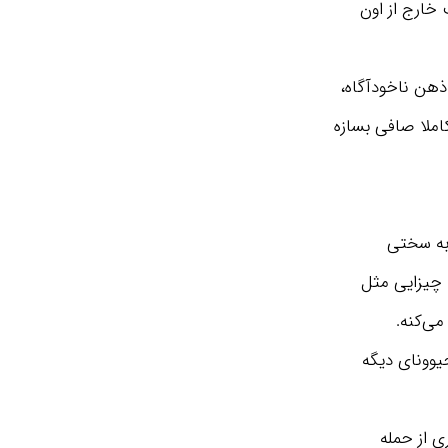
 خارج از اون
ذهن ناخودآگاه،
املا صافی بسازه
 به سختی
ه چیزایی مثل
می‌کنه.
حیوونای دیگه
ی از حمله