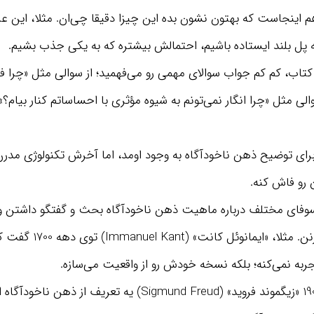
هم اینجاست که بهتون نشون بده این چیزا دقیقا چی‌ان. مثلا، این ع
ه پل بلند ایستاده باشیم، احتمالش بیشتره که به یکی جذب بشیم.
کتاب، کم کم جواب سوالای مهمی رو می‌فهمید؛ از سوالی مثل «چرا فک
لی مثل «چرا انگار نمی‌تونم به شیوه مؤثری با احساساتم کنار بیام؟
برای توضیح ذهن ناخودآگاه به وجود اومد، اما آخرش تکنولوژی مد
رو فاش کنه.
وفای مختلف درباره ماهیت ذهن ناخودآگاه بحث و گفتگو داشتن 
ماهیتشو حدس بزنن. مثلا، «ایما
ربه نمی‌کنه؛ بلکه نسخه خودش رو از واقعیت می‌سازه.
بعدش توی سال 1900 «زیگموند فروید» (Sigmund Freud) یه تعریف ا