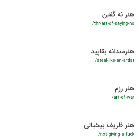
هنر نه گفتن
/thr-art-of-saying-no
هنرمندانه بقاپید
/steal-like-an-artist
هنر رزم
/art-of-war
هنر ظریف بیخیالی
/not-giving-a-fuck