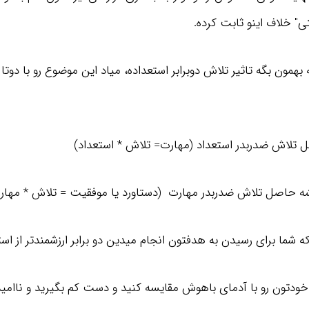
 خلاف اینو ثابت کرده.
 بهمون بگه تاثیر تلاش دوبرابر استعداده، میاد این موضوع رو با دوتا 
کافیه 20 دقیقه از وقت مرده خودت رو بذاری و به
تلاش ضدربدر استعداد (مهارت= تلاش * استعداد)
خلاصه یک کتاب مفید گوش بدی، بعد یک سال
مطمئن باش زندگیت متحول میشه!
 حاصل تلاش ضدربدر مهارت (دستاورد یا موفقیت = تلاش * مهار
دریافت اشتراک
ه شما برای رسیدن به هدفتون انجام میدین دو برابر ارزشمندتر از است
ودتون رو با آدمای باهوش مقایسه کنید و دست کم بگیرید و ناامید