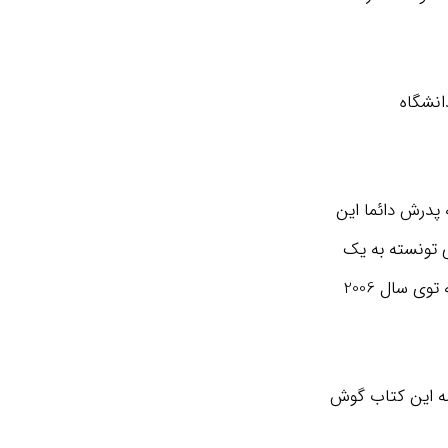
لد شده و استاد دانشگاه
 پدرش دائما این
ی تونسته به یک
فرد موفق تو حوزه ی روانشناسی تبدیل بشه. نتیجه تلاشش همین کتاب "سرسختیه" که توی سال 2006
صه این کتاب گوش