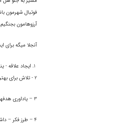
مسیر به جلو هل می
فوتبال شهرمون باشی
آرزوهامون بجنگیم.
آنجلا میگه برای ای
ایجاد علاقه - ی
2 - تلاش برای بهتر شدن – سعی کنیم هر روز تموم توانمون رو بذاریم تا از روز قبل بهتر باشیم
3 – یاداوری هدفها – درواقع هدف های بزرگ رو به خودمون یاداوری کنیم و بهشون فکر کنیم
4 – طرز فکر – داشتن طرز فکری که همراه با رشد باشه