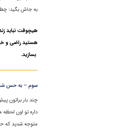
به جاش بگید: چطور
هیچوقت نباید زندگی
هستید راضی و خوش
بسازید.
سوم – به حس ششمت
چند بار براتون پی
داره تو اون لحظه 
متوجه شدید که ح