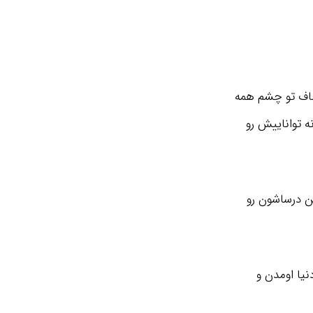
 صاف تو چشم همه
ه تواناییش رو
نن درساشون رو
نیا اومدن و