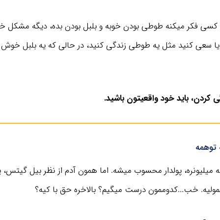
 کسی فکر میکنه طوطی بودن خوبه و بلبل بودن بده، دیگه مشکل خو
یا سعی کنید مثل یه طوطی زندگی کنید، در حالی که یه بلبل خوش ص
کافیه 20 دقیقه از وقت مرده خودت رو بذاری و به
 کردن، باید خود واقعیتون باشید.
خلاصه یک کتاب مفید گوش بدی، بعد یک سال
مطمئن باش زندگیت متحول میشه!
 توهمه
دریافت اشتراک
ه میلیونره، پولدار محسوب میشه. اما همون آدم از نظر بیل گیتس
مولیه. خب...کدوممون درست میگیم؟ بالاخره حق با کیه؟