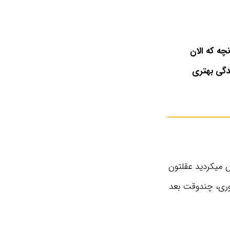
چه که الان
دگی بهتری
س میکردید عقلتون
اوری، چندوقت بعد