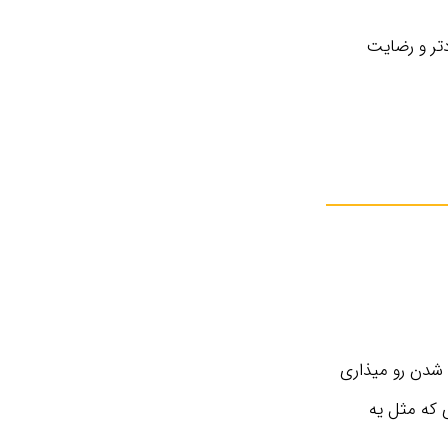
ر و رضایت‌
 شدن رو میذاری
 که مثل یه