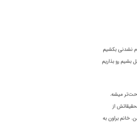
وم نشدنی بکشیم
ل بشیم رو بذاریم
حت‌تر میشه.
حقیقاتش از
. خانم براون به