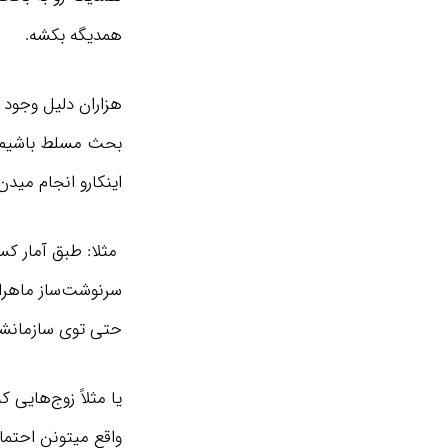
همدیگه بکشه.
هزاران دلیل وجود 
بحث مسلط باشیم. 
اینکارو انجام مید
سرنوشت‌ساز ماهران
حتی توی سازمانش
یا مثلاً زوج‌هایی 
واقع میتونن احتمال کات کر