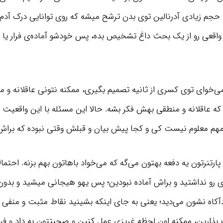
 حجم زیادی آدرنالین توی بدن ترشح میشه که روی توانایی درک آدم ت
واقعی رو از یک بحث داغ تشخیص بده، پس خودشو آماده‌ی فرار یا 
ی‌خوای توی کسری از ثانیه تصمیم بگیری، ممکنه نتونی عاقلانه و م
 که عاقلانه و منطقی بهش فکر بشه. حالا این مسئله با این واقعیت
مهم معلوم نیست کی و کجا پیش بیان و قبلش وقتی نبوده که براش
پارتنرتون یه دفعه بهتون می‌گه که می‌خواد باهاتون بهم بزنه. احتمالاً
رو نداشتید و براش آماده نبودین؛ پس یهو هیجانی میشید و بدون 
آکاه نشون می‌دید؛ یعنی به جای اینکه بشینید نقاط مثبت و منفی 
بذارین، ممکنه اون لحظه غریزی عمل کنین و صحبتتون به داد و فر