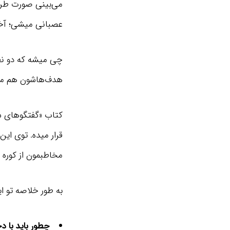
می‌بینی صورت طرف
عصبانی میشی؛ آخرش
چی میشه که دو نفر
هدف‌هاشون هم مش
کتاب «گفتگوهای س
قرار میده. توی ا
مخاطبمون از کوره د
به طور خلاصه تو ا
چطور باید با د