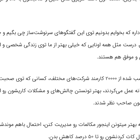
داره که بخوایم بدونیم توی این گفتگوهای سرنوشت‌ساز چی بگیم و
درست مثل همه اونایی که خیلی بهتر از ما توی زندگی شخصی و 
ن و موفق هم هستند.
کافیه 20 دقیقه از وقت مرده خودت رو بذاری و به
خلاصه یک کتاب مفید گوش بدی، بعد یک سال
مثلا: طبق آمار کسب شده از 20000 کارمند شرکت‌های مختلف، کسانی که توی ص
مطمئن باش زندگیت متحول میشه!
ه عمل می‌کردند، بهتر تونستن چالش‌های و مشکلات کاریشون رو از س
دریافت اشتراک
ون صاحب نظر شدند.
که بهتر میتونن اینجور مکالمات رو مدیریت کنن، احتمال باهم موندشو
دنشون رو تا 50 درصد کاهش بدن.