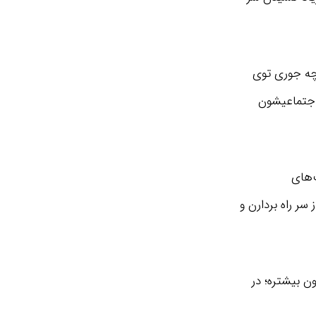
 چه جوری توی
اجتماعیشون
حبت‌های
ر راه بردارن و
ن بیشتره؛ در