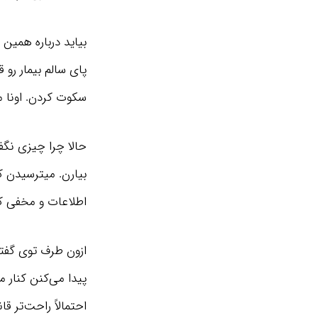
بیاید درباره همی
پای سالم بیمار رو
سکوت کردن. اونا م
حالا چرا چیزی نگف
بیارن. میترسیدن که
اطلاعات و مخفی ک
ازون طرف توی گفتگ
پیدا می‌کنن کنار م
احتمالاً راحت‌تر ق