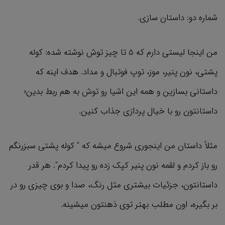
شماره دو: داستان سازی.
من اینجا لیستی دارم که 5 تا چیز توش نوشته شده: کوله
پشتی، نون پنیر، موز، توپ فوتبال و مداد. هدف اینه که
داستانی بسازین و همه این اشیا رو توش به هم ربط بدین؛
داستانتون رو با خیال پردازی جذاب کنین.
مثلاً داستان من اینجوری شروع میشه که " کوله پشتی سبزرنگم
رو باز کردم و لقمه نون پنیر کپک زده رو پیدا کردم". هر قدر
داستانتون، جزئیات بیشتری مثل رنگ، صدا و بوی چیزی رو در
بر بگیره، اون مطلب بهتر توی ذهنتون میشینه.