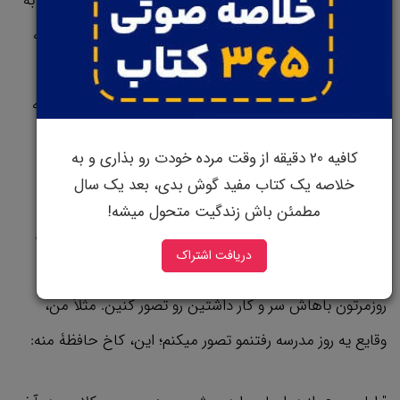
ضربشون برای یه حفره بخصوصن. زمین گلف، 18 تا حفره یا به
عبارتی 18 تا مرحله داره و لایه به لایۀ این مراحل، تو ذهن یه
گلف باز حک شده. اونا وقتی مراحل هر ضربشون رو پیش
خودشون مرور می کنن، حفره به حفره جلو میرن تا اون ضربه
بخصوص رو به یاد بیارن.
کافیه 20 دقیقه از وقت مرده خودت رو بذاری و به
خلاصه یک کتاب مفید گوش بدی، بعد یک سال
شما اگه گلف باز هم نباشین، می تونین از این تکنیک بهره
مطمئن باش زندگیت متحول میشه!
ببرین. یه بار دیگه لیستم رو میارم تا از اون 5 تا شی استفاده
دریافت اشتراک
کنیم؛ الان باید یه مسیری که براتون آشناس و توی زندگی
روزمرتون باهاش سر و کار داشتین رو تصور کنین. مثلاً من،
وقایع یه روز مدرسه رفتنمو تصور میکنم؛ این، کاخ حافظۀ منه: