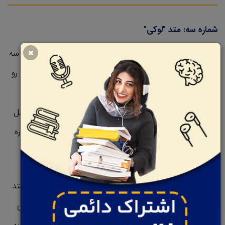
شماره سه: متد "لوکی"
شاید بشه گفت که این قوی ترین تکنیکه؛ چون همزمان هر سه
قانون تقویت حافظه ( تصور، وابسته سازی و حافظه مکانی) رو
به کار می گیره. این متد بر اساس یه مسیریه که برای ذهن
آشناس. به عبارتی، حافظتون رو یک کاخ تصور کنین که شامل
اتاق های مختلفه و این اتاقها برای جا دادن مطالبین که قراره
به خاطر بسپارین.
گلف باز ها، معمولاً بدون اینکه خودشون هم بدونن، از این متد
استفاده می کنن. این زمانی رخ می ده که اونا در حال بررسی