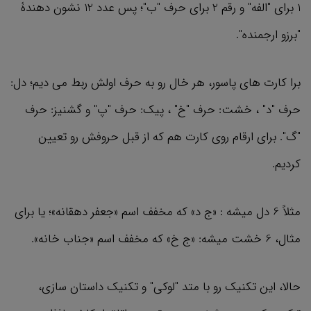
1 برای "الفه" و رقم 2 برای حرف "ب"؛ پس عدد 12 نشون دهندۀ
"برزو ارجمنده".
برا کارت های پاسور، هر خال رو به حرف اولش ربط می دیم؛ دل:
حرف "د" ، خشت: حرف "خ" ، پیک: حرف "پ" و گشنیز: حرف
"گ". برای ارقام روی کارت هم که از قبل حروفش رو تعیین
کردیم.
مثلاً 6 دل میشه : «ج د» که مخفف اسم «جعفر دهقانه»؛ یا برای
مثال، 6 خشت میشه: «ج خ» که مخفف اسم «جناب خانه».
حالا، این تکنیک رو با متد "لوکی" و تکنیک داستان سازی،