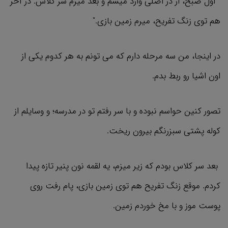
" اول صبح، از در اصلی وارد میشم و بعد میرم سر کلاس. در آخر
هم توی زنگ تفریح، میرم زمین بازی."
در اینجا، من سه مرحله دارم که می تونم به هر کدوم یکی از
اون اشیا رو ربط بدم.
تصور کنین حواسم نبوده و با سر رفتم تو در مدرسه؛ و وسایلم از
کوله پشتی سبزرنگم بیرون ریخت.
بعد سر کلاس بودم که زیر میزم، یه لقمه نون پنیر تازه پیدا
کردم. موقع زنگ تفریح هم توی زمین بازی، پام رفت روی
پوست موز و با مخ خوردم زمین.