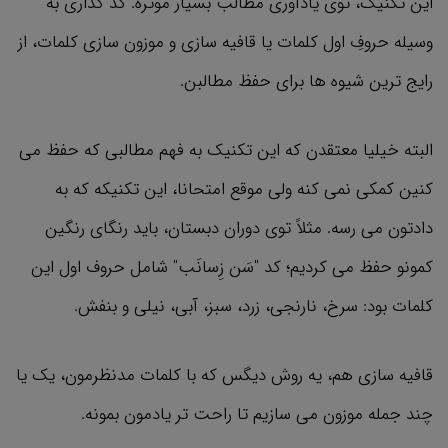
این تکنیک، توی یادآوری مطالب بسیار موثره. کد گذاری به
وسیله حروفِ اول کلمات یا قافیه سازی و موزون سازی کلمات، از
رایج ترین شیوه ها برای حفظ مطالبن.
البته خیلیا معتقدن که این تکنیک به فهم مطالبی که حفظ می
کنین کمکی نمی کنه ولی موقع امتحانا، این تکنیکه که به
دادتون می رسه. مثلاً توی دوران دبستان، باید رنگای رنگین
کمونو حفظ می کردیم؛ کد "سَن زِسانَب" شامل حروف اول این
کلمات بود: سرخ، نارنجی، زرد، سبز، آبی، نیلی و بنفش.
قافیه سازی هم، یه روش دیگس که با کلمات مدنظرمون، یک یا
چند جمله موزون می سازیم تا راحت تر یادمون بمونه.