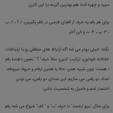
سپرد و چهره آدما هم بهترین گزینه برا این کارن.
برای هر رقم یه حرف از الفبای فارسی در نظر بگیرین. 1: آ ، 2: ب
، 3: پ ، 4: ت و الی آخر.
نکته: خیلی بهتر می شه اگه ارتباط های منطقی رو با ارتباطات
خلاقانه خودتون، ترکیب کنین؛ مثلاً حرف" آ " نشون دهندۀ رقم
1 هست چون شبیه همن. حالا با همین ارقام و حروف مربوطه،
اعداد دو رقمی می سازیم؛ این عددای دو رقمی، می تونن
اختصار اسم و فامیل یه شخصیت باشن.
برای مثال "برزو ارجمند" با حرف "ب" و " الف" شروع می شه؛ رقم